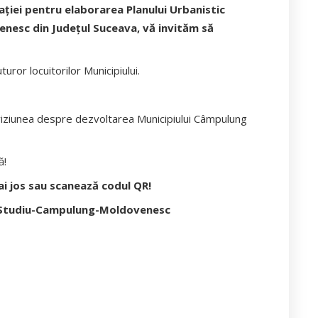
aţiei pentru elaborarea Planului Urbanistic
nesc din Județul Suceava, vă invităm să
uror locuitorilor Municipiului.
viziunea despre dezvoltarea Municipiului Câmpulung
ă!
ai jos sau scanează codul QR!
/Studiu-Campulung-Moldovenesc