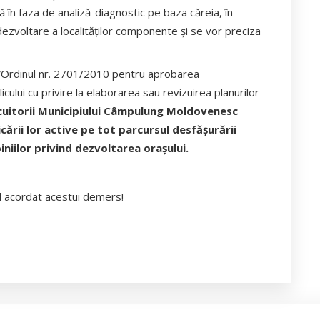
ă în faza de analiză-diagnostic pe baza căreia, în
dezvoltare a localităților componente și se vor preciza
n ”Ordinul nr. 2701/2010 pentru aprobarea
ului cu privire la elaborarea sau revizuirea planurilor
cuitorii Municipiului Câmpulung Moldovenesc
cării lor active pe tot parcursul desfăşurării
niilor privind dezvoltarea orașului.
ul acordat acestui demers!