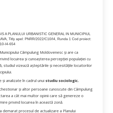
IS A PLANULUI URBANISTIC GENERAL IN MUNICIPIUL
itly apel: PNRR/2022/C10/I4, Runda 1 Cod proiect:
10-I4-654
 Municipiului Câmpulung Moldovenesc şi are ca
rivind locuirea şi cunoaşterea percepţiei populaţiei cu
 studiul vizează aşteptările şi necesităţile locuitorilor
ipiului.
 şi analizate în cadrul unui
studiu
sociologic.
hestionar şi altor persoane cunoscute din Câmpulung
ctarea a cât mai multor opinii care să genereze o
ire privind locuirea în această zonă.
 demarat procesul de actualizare a Planului