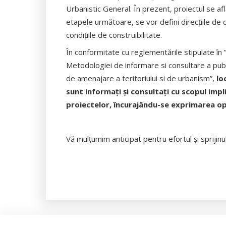
Urbanistic General. În prezent, proiectul se afl
etapele următoare, se vor defini direcțiile de 
condițiile de construibilitate.
În conformitate cu reglementările stipulate î
Metodologiei de informare si consultare a public
de amenajare a teritoriului si de urbanism”,
lo
sunt informaţi şi consultaţi cu scopul impli
proiectelor, încurajându-se exprimarea opi
Vă mulţumim anticipat pentru efortul şi sprijin