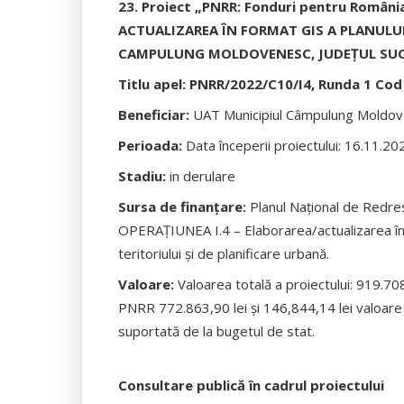
23. Proiect „PNRR: Fonduri pentru Român
ACTUALIZAREA ÎN FORMAT GIS A PLANULUI
CAMPULUNG MOLDOVENESC, JUDEȚUL SUC
Titlu apel: PNRR/2022/C10/I4, Runda 1 Cod
Beneficiar:
UAT Municipiul Câmpulung Moldo
Perioada:
Data începerii proiectului: 16.11.202
Stadiu:
in derulare
Sursa de finanțare:
Planul Național de Redre
OPERAȚIUNEA I.4 – Elaborarea/actualizarea î
teritoriului și de planificare urbană.
Valoare:
Valoarea totală a proiectului: 919.708,
PNRR 772.863,90 lei și 146,844,14 lei valoare T
suportată de la bugetul de stat.
Consultare publică în cadrul proiectului