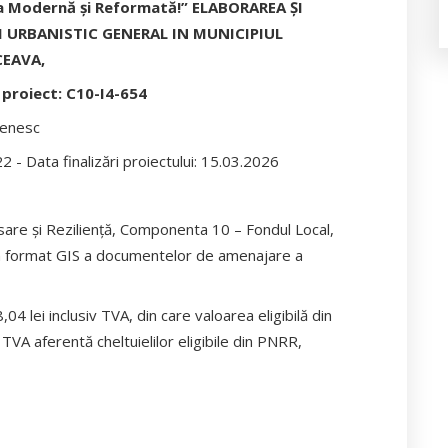
ia Modernă și Reformată!” ELABORAREA ȘI
 URBANISTIC GENERAL IN MUNICIPIUL
EAVA,
 proiect: C10-I4-654
venesc
2 - Data finalizări proiectului: 15.03.2026
sare și Reziliență, Componenta 10 – Fondul Local,
n format GIS a documentelor de amenajare a
04 lei inclusiv TVA, din care valoarea eligibilă din
VA aferentă cheltuielilor eligibile din PNRR,