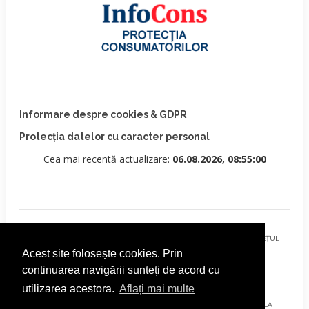
Informare despre cookies & GDPR
Protecția datelor cu caracter personal
Cea mai recentă actualizare:
06.08.2026, 08:55:00
© 2026 - PRIMĂRIA MUNICIPIULUI CÂMPULUNG MOLDOVENESC, JUDEȚUL
Acest site folosește cookies. Prin
SUCEAVA
continuarea navigării sunteți de acord cu
utilizarea acestora.
Aflați mai multe
AȚI ÎNTÂMPINAT O PROBLEMĂ TEHNICĂ? TRIMITEȚI-NE UN EMAIL LA