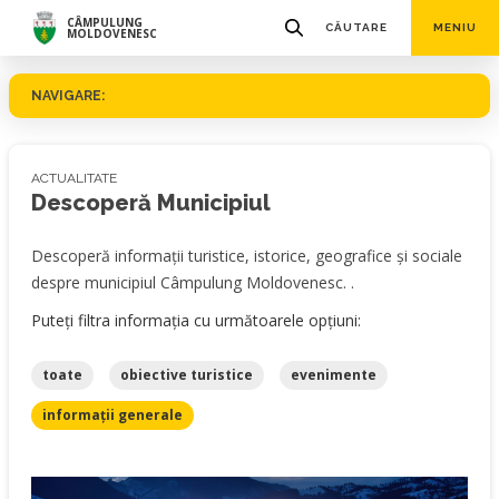
CÂMPULUNG
CĂUTARE
MENIU
MOLDOVENESC
NAVIGARE:
ACTUALITATE
Descoperă Municipiul
Descoperă informații turistice, istorice, geografice și sociale
despre municipiul Câmpulung Moldovenesc. .
Puteți filtra informația cu următoarele opțiuni:
toate
obiective turistice
evenimente
informații generale