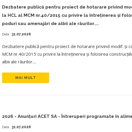
Dezbatere publică pentru proiect de hotarare privind modif.
la HCL al MCM nr.40/2015 cu privire la întreţinerea şi folos
poduri sau amenajări de albii ale râurilor....
Data :
31.07.2026
Dezbatere publică pentru proiect de hotarare privind modif. și com
MCM nr.40/2015 cu privire la întreţinerea şi folosirea construcţii
albii ale râurilor....
MAI MULT
2026 - Anunțuri ACET SA - Întreruperi programate în alim
Data :
31.07.2026