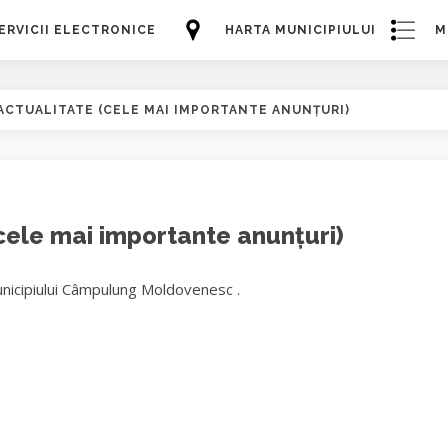
ERVICII ELECTRONICE
HARTA MUNICIPIULUI
M
ACTUALITATE (CELE MAI IMPORTANTE ANUNȚURI)
(cele mai importante anunțuri)
unicipiului Câmpulung Moldovenesc .