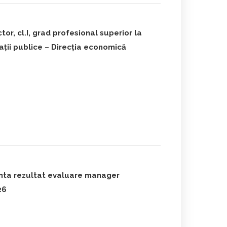
r, cl.I, grad profesional superior la
ții publice – Direcția economică
inta rezultat evaluare manager
26