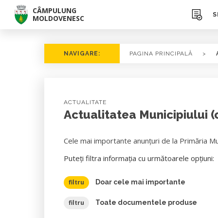
CÂMPULUNG
S
MOLDOVENESC
NAVIGARE:
PAGINA PRINCIPALĂ
>
ACTUALITATE
Actualitatea Municipiului 
Cele mai importante anunțuri de la Primăria M
Puteți filtra informația cu următoarele opțiuni:
filtru
Doar cele mai importante
filtru
Toate documentele produse