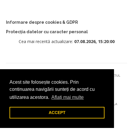
Informare despre cookies & GDPR
Protecția datelor cu caracter personal
Cea mai recentă actualizare:
07.08.2026, 15:20:00
© 2026 - PRIMĂRIA MUNICIPIULUI CÂMPULUNG MOLDOVENESC, JUDEȚUL
Acest site folosește cookies. Prin
SUCEAVA
continuarea navigării sunteți de acord cu
utilizarea acestora.
Aflați mai multe
AȚI ÎNTÂMPINAT O PROBLEMĂ TEHNICĂ? TRIMITEȚI-NE UN EMAIL LA
DIGITAL@ADDICTAD.RO
ACCEPT