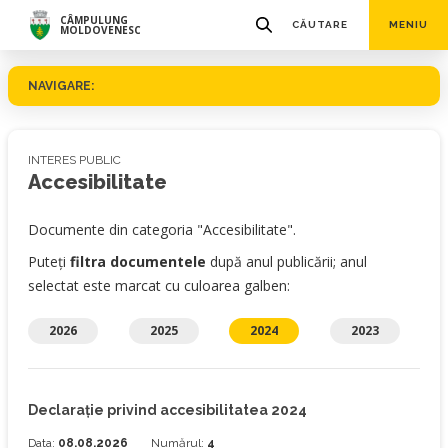
CÂMPULUNG
CĂUTARE
MENIU
MOLDOVENESC
NAVIGARE:
INTERES PUBLIC
Accesibilitate
Documente din categoria "Accesibilitate".
Puteți
filtra documentele
după anul publicării; anul
selectat este marcat cu culoarea galben:
2026
2025
2024
2023
Declarație privind accesibilitatea 2024
Data:
08.08.2026
Numărul:
4