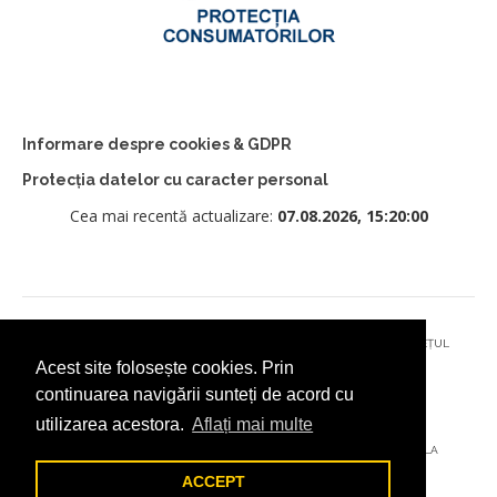
Informare despre cookies & GDPR
Protecția datelor cu caracter personal
Cea mai recentă actualizare:
07.08.2026, 15:20:00
© 2026 - PRIMĂRIA MUNICIPIULUI CÂMPULUNG MOLDOVENESC, JUDEȚUL
Acest site folosește cookies. Prin
SUCEAVA
continuarea navigării sunteți de acord cu
utilizarea acestora.
Aflați mai multe
AȚI ÎNTÂMPINAT O PROBLEMĂ TEHNICĂ? TRIMITEȚI-NE UN EMAIL LA
DIGITAL@ADDICTAD.RO
ACCEPT