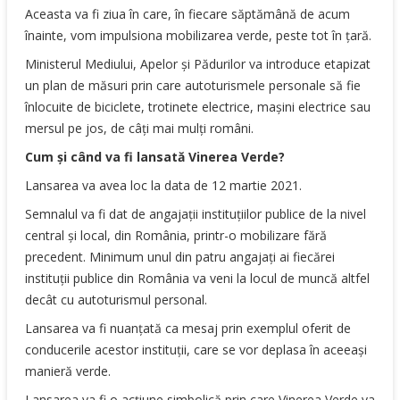
Aceasta va fi ziua în care, în fiecare săptămână de acum
înainte, vom impulsiona mobilizarea verde, peste tot în țară.
Ministerul Mediului, Apelor și Pădurilor va introduce etapizat
un plan de măsuri prin care autoturismele personale să fie
înlocuite de biciclete, trotinete electrice, mașini electrice sau
mersul pe jos, de câți mai mulți români.
Cum și când va fi lansată Vinerea Verde?
Lansarea va avea loc la data de 12 martie 2021.
Semnalul va fi dat de angajații instituțiilor publice de la nivel
central și local, din România, printr-o mobilizare fără
precedent. Minimum unul din patru angajați ai fiecărei
instituții publice din România va veni la locul de muncă altfel
decât cu autoturismul personal.
Lansarea va fi nuanțată ca mesaj prin exemplul oferit de
conducerile acestor instituții, care se vor deplasa în aceeași
manieră verde.
Lansarea va fi o acțiune simbolică prin care Vinerea Verde va