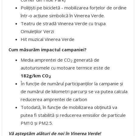
Polițiști pe bicicletă - mobilizarea forțelor de ordine
într-o acțiune simbolică în Vinerea Verde.
Teatru de stradă Vinerea Verde cu trupa
Omuleților Verzi
Hit muzical Vinerea Verde
Cum măsurăm impactul campaniei?
Media amprentei de CO
generată de
2
autoturismele cu motoare termice este de
182g/km CO
;
2
În funcție de numărul participanților la campanie și
de numărul de kilometri parcurși se va putea calcula
reducerea amprentei de carbon
Totodată, în funcție de mobilizarea obținută va
putea fi stabilită și reducerea emisiilor de particule
PM10 și PM2.5.
Vă așteptăm alături de noi în Vinerea Verde!