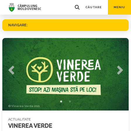
CÂMPULUNG
CĂUTARE
MENIU
MOLDOVENESC
NAVIGARE:
© Vinerea Verde 2021
ACTUALITATE
VINEREA VERDE