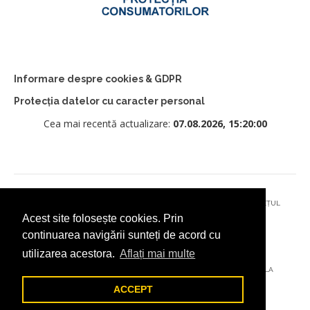
Informare despre cookies & GDPR
Protecția datelor cu caracter personal
Cea mai recentă actualizare:
07.08.2026, 15:20:00
© 2026 - PRIMĂRIA MUNICIPIULUI CÂMPULUNG MOLDOVENESC, JUDEȚUL
Acest site folosește cookies. Prin
SUCEAVA
continuarea navigării sunteți de acord cu
utilizarea acestora.
Aflați mai multe
AȚI ÎNTÂMPINAT O PROBLEMĂ TEHNICĂ? TRIMITEȚI-NE UN EMAIL LA
DIGITAL@ADDICTAD.RO
ACCEPT