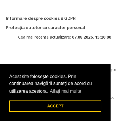
Informare despre cookies & GDPR
Protecția datelor cu caracter personal
Cea mai recentă actualizare:
07.08.2026, 15:20:00
© 2026 - PRIMĂRIA MUNICIPIULUI CÂMPULUNG MOLDOVENESC, JUDEȚUL
Acest site folosește cookies. Prin
SUCEAVA
continuarea navigării sunteți de acord cu
utilizarea acestora.
Aflați mai multe
AȚI ÎNTÂMPINAT O PROBLEMĂ TEHNICĂ? TRIMITEȚI-NE UN EMAIL LA
DIGITAL@ADDICTAD.RO
ACCEPT