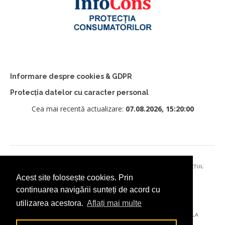
Informare despre cookies & GDPR
Protecția datelor cu caracter personal
Cea mai recentă actualizare:
07.08.2026, 15:20:00
© 2026 - PRIMĂRIA MUNICIPIULUI CÂMPULUNG MOLDOVENESC, JUDEȚUL
Acest site folosește cookies. Prin
SUCEAVA
continuarea navigării sunteți de acord cu
utilizarea acestora.
Aflați mai multe
AȚI ÎNTÂMPINAT O PROBLEMĂ TEHNICĂ? TRIMITEȚI-NE UN EMAIL LA