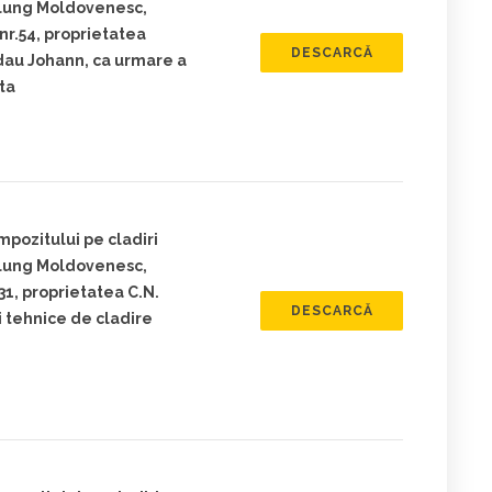
ulung Moldovenesc,
nr.54, proprietatea
DESCARCĂ
dau Johann, ca urmare a
ita
mpozitului pe cladiri
ulung Moldovenesc,
31, proprietatea C.N.
DESCARCĂ
i tehnice de cladire