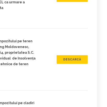
EL ca urmare a
ita
mpozitului pe teren
lung Moldovenesc,
4, proprietatea S.C.
ividual de Insolvenţa
DESCARCĂ
 tehnice de teren
mpozitului pe cladiri