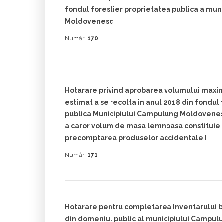
fondul forestier proprietatea publica a mu
Moldovenesc
Număr:
170
Hotarare privind aprobarea volumului max
estimat a se recolta in anul 2018 din fondul
publica Municipiului Campulung Moldovenesc
a caror volum de masa lemnoasa constituie
precomptarea produselor accidentale I
Număr:
171
Hotarare pentru completarea Inventarului b
din domeniul public al municipiului Campu