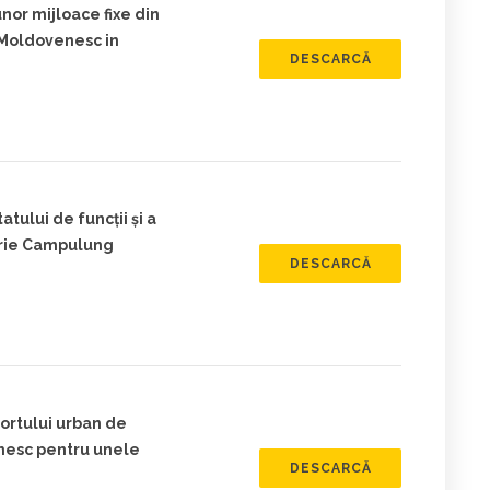
nor mijloace fixe din
 Moldovenesc in
DESCARCĂ
tului de funcţii şi a
atrie Campulung
DESCARCĂ
portului urban de
nesc pentru unele
DESCARCĂ