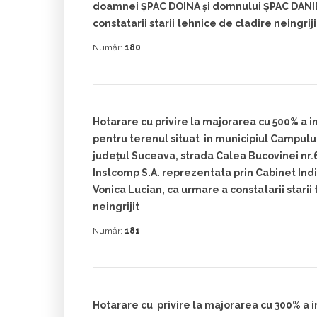
doamnei ŞPAC DOINA şi domnului ŞPAC DANI
constatarii starii tehnice de cladire neingrij
Număr:
180
Hotarare cu privire la majorarea cu 500% a i
pentru terenul situat in municipiul Campu
judeţul Suceava, strada Calea Bucovinei nr.6
Instcomp S.A. reprezentata prin Cabinet Ind
Vonica Lucian, ca urmare a constatarii starii
neingrijit
Număr:
181
Hotarare cu privire la majorarea cu 300% a i