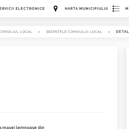
ERVICII ELECTRONICE
HARTA MUNICIPIULUI
M
CONSILIUL LOCAL
>
ȘEDINȚELE CONSIULUI LOCAL
>
DETAL
:
e a masei lemnoase din