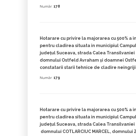
Număr:
178
Hotarare cu privire la majorarea cu 500% a im
pentru cladirea situata in municipiul Camp
judeţul Suceava, strada Calea Transilvaniei 
domnului Ostfeld Avraham şi doamnei Ostfe
constatarii starii tehnice de cladire neingrij
Număr:
179
Hotarare cu privire la majorarea cu 500% a im
pentru cladirea situata in municipiul Camp
judeţul Suceava, strada Calea Transilvaniei 
domnului COTLARCIUC MARCEL, domnului Z