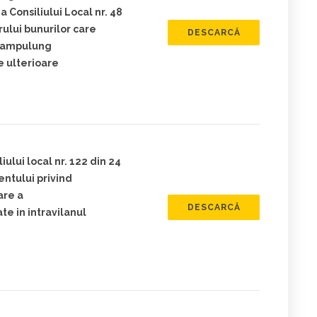
a Consiliului Local nr. 48
rului bunurilor care
DESCARCĂ
 Campulung
e ulterioare
ului local nr. 122 din 24
ntului privind
are a
DESCARCĂ
ate in intravilanul