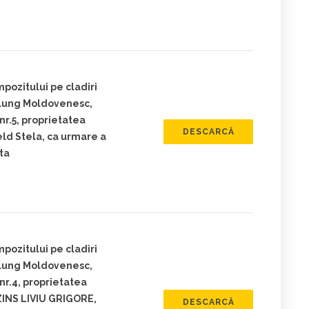
pozitului pe cladiri
ulung Moldovenesc,
nr.5, proprietatea
DESCARCĂ
ld Stela, ca urmare a
ita
pozitului pe cladiri
ulung Moldovenesc,
nr.4, proprietatea
INS LIVIU GRIGORE,
DESCARCĂ