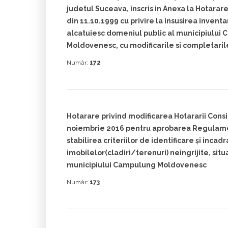
judetul Suceava, inscris in Anexa la Hotarare
din 11.10.1999 cu privire la insusirea inventa
alcatuiesc domeniul public al municipiului
Moldovenesc, cu modificarile si completaril
Număr:
172
Hotarare privind modificarea Hotararii Consili
noiembrie 2016 pentru aprobarea Regulame
stabilirea criteriilor de identificare şi incadr
imobilelor(cladiri/terenuri) neingrijite, situ
municipiului Campulung Moldovenesc
Număr:
173