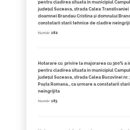
pentru cladirea situata in municipiul Camp
judeţul Suceava, strada Calea Transilvaniei 
doamnei Brandau Cristina şi domnului Bran
constatarii starii tehnice de cladire neingrij
Număr:
182
Hotarare cu privire la majorarea cu 300% a i
pentru cladirea situata in municipiul Camp
judeţul Suceava, strada Calea Bucovinei nr. 
Poşta Romana., ca urmare a constatarii stari
neingrijita
Număr:
183