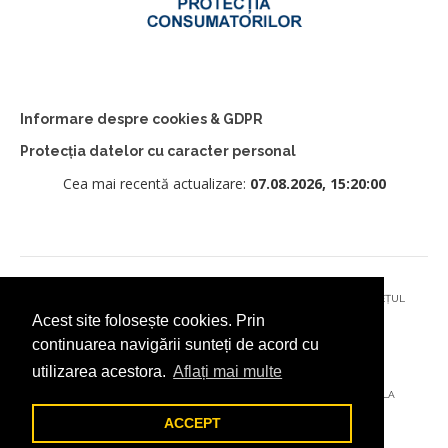
Informare despre cookies & GDPR
Protecția datelor cu caracter personal
Cea mai recentă actualizare:
07.08.2026, 15:20:00
© 2026 - PRIMĂRIA MUNICIPIULUI CÂMPULUNG MOLDOVENESC, JUDEȚUL
Acest site folosește cookies. Prin
SUCEAVA
continuarea navigării sunteți de acord cu
utilizarea acestora.
Aflați mai multe
AȚI ÎNTÂMPINAT O PROBLEMĂ TEHNICĂ? TRIMITEȚI-NE UN EMAIL LA
DIGITAL@ADDICTAD.RO
ACCEPT