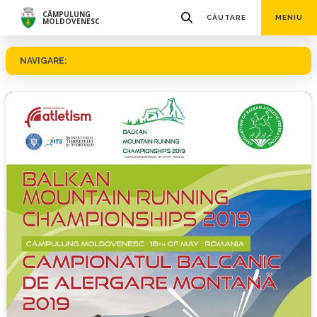
CÂMPULUNG
CĂUTARE
MENIU
MOLDOVENESC
NAVIGARE: