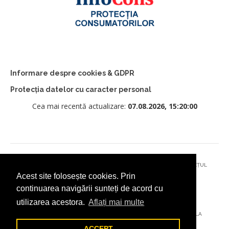
Informare despre cookies & GDPR
Protecția datelor cu caracter personal
Cea mai recentă actualizare:
07.08.2026, 15:20:00
© 2026 - PRIMĂRIA MUNICIPIULUI CÂMPULUNG MOLDOVENESC, JUDEȚUL
Acest site folosește cookies. Prin
SUCEAVA
continuarea navigării sunteți de acord cu
utilizarea acestora.
Aflați mai multe
AȚI ÎNTÂMPINAT O PROBLEMĂ TEHNICĂ? TRIMITEȚI-NE UN EMAIL LA
DIGITAL@ADDICTAD.RO
ACCEPT