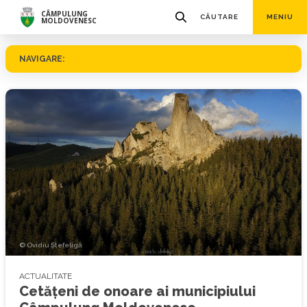
CÂMPULUNG
CĂUTARE
MENIU
MOLDOVENESC
NAVIGARE:
© Ovidiu Ștefeligă
ACTUALITATE
Cetățeni de onoare ai municipiului