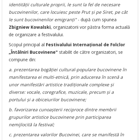
identităţii culturale proprii, le sunt la fel de necesare
bucovinenilor, care locuiesc peste Prut şi pe Siret, pe cât
le sunt bucovinenilor emigranţi"
- după cum spunea
Zbigniew Kowalski
, organizatorii vor păstra forma actuală
de organizare a festivalului.
Scopul principal al
Festivalului Internaţional de Folclor
„Întâlniri Bucovinene"
stabilit de către organizatori, se
compune din:
a. prezentarea bogăţiei cultural-populare bucovinene în
manifestarea ei multi-etnică, prin aducerea în scenă a
unor manifestări artistice tradiţionale complexe şi
diverse: vocale, coregrafice, muzicale, precum şi a
portului şi a obiceiurilor bucovinene;
b. favorizarea cunoaşterii reciproce dintre membrii
grupurilor artistice bucovinene prin participarea
nemijlocită la festival;
c. prezentarea valorilor Bucovinei, care se manifestă în