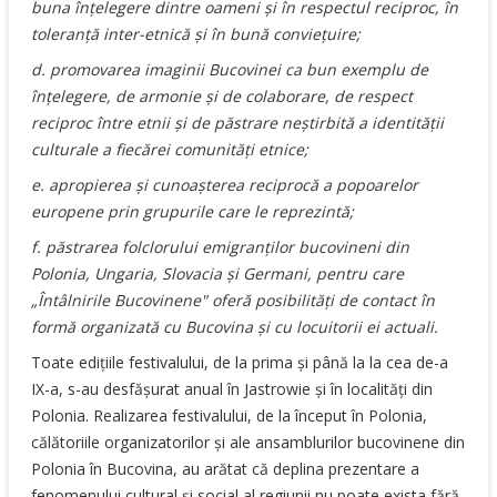
buna înţelegere dintre oameni şi în respectul reciproc, în
toleranţă inter-etnică şi în bună convieţuire;
d. promovarea imaginii Bucovinei ca bun exemplu de
înţelegere, de armonie şi de colaborare, de respect
reciproc între etnii şi de păstrare neştirbită a identităţii
culturale a fiecărei comunităţi etnice;
e. apropierea şi cunoașterea reciprocă a popoarelor
europene prin grupurile care le reprezintă;
f. păstrarea folclorului emigranţilor bucovineni din
Polonia, Ungaria, Slovacia şi Germani, pentru care
„Întâlnirile Bucovinene" oferă posibilităţi de contact în
formă organizată cu Bucovina şi cu locuitorii ei actuali.
Toate ediţiile festivalului, de la prima și până la la cea de-a
IX-a, s-au desfăşurat anual în Jastrowie şi în localităţi din
Polonia. Realizarea festivalului, de la început în Polonia,
călătoriile organizatorilor şi ale ansamblurilor bucovinene din
Polonia în Bucovina, au arătat că deplina prezentare a
fenomenului cultural şi social al regiunii nu poate exista fără