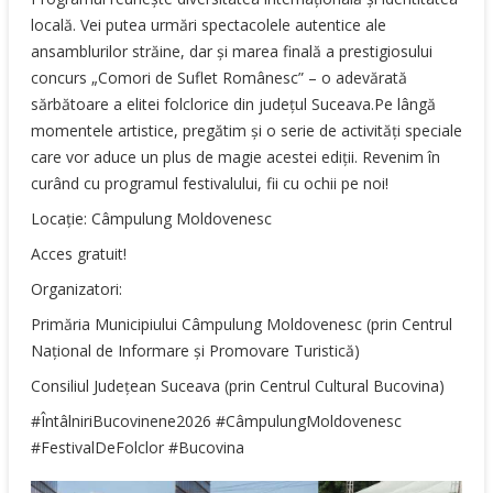
locală. Vei putea urmări spectacolele autentice ale
ansamblurilor străine, dar și marea finală a prestigiosului
concurs „Comori de Suflet Românesc” – o adevărată
sărbătoare a elitei folclorice din județul Suceava.Pe lângă
momentele artistice, pregătim și o serie de activități speciale
care vor aduce un plus de magie acestei ediții. Revenim în
curând cu programul festivalului, fii cu ochii pe noi!
Locație: Câmpulung Moldovenesc
Acces gratuit!
Organizatori:
Primăria Municipiului Câmpulung Moldovenesc (prin Centrul
Național de Informare și Promovare Turistică)
Consiliul Județean Suceava (prin Centrul Cultural Bucovina)
#ÎntâlniriBucovinene2026
#CâmpulungMoldovenesc
#FestivalDeFolclor
#Bucovina