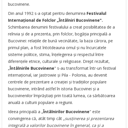
bucovinene.
Din anul 1992 s-a optat pentru denumirea
Festivalul
Internaţional de Folclor „Întâlniri Bucovinene".
Schimbarea denumirii festivalului a creat posibilitatea de a
reînvia şi de a prezenta, prin folclor, bogăţia principală a
Bucovinei: relaţiile de bună vecinătate, la baza cărora, pe
primul plan, a fost întotdeauna omul şi nu încurcatele
sisteme politice, stima, înţelegerea şi respectul între
diferenţele etnice, culturale şi religioase. Drept rezultat,
„
Întâlnirile Bucovinene
" s-au transformat într-un festival
internaţional, iar Jastrowie şi Pila - Polonia, au devenit
centrele de prezentare a creaţiei şi tradiţiilor populare
bucovinene, intrând astfel în istoria Bucovinei şi a
bucovinenilor împrăştiaţi prin toată lumea, ca sărbătoarea
anuală a culturii populare a regiunii.
Ideea principală a „
Întâlnirilor Bucovinene
" este
convingerea că, atât timp cât
„susţinerea şi prezentarea
integrală a valorilor bucovinene în general, ca şi a