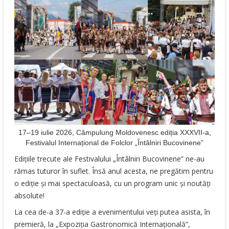
17–19 iulie 2026, Câmpulung Moldovenesc ediția XXXVII-a,
Festivalul Internațional de Folclor „Întâlniri Bucovinene”
Edițiile trecute ale Festivalului „Întâlniri Bucovinene” ne-au
rămas tuturor în suflet. Însă anul acesta, ne pregătim pentru
o ediție și mai spectaculoasă, cu un program unic și noutăți
absolute!
La cea de-a 37-a ediție a evenimentului veți putea asista, în
premieră, la „Expoziția Gastronomică Internațională”,