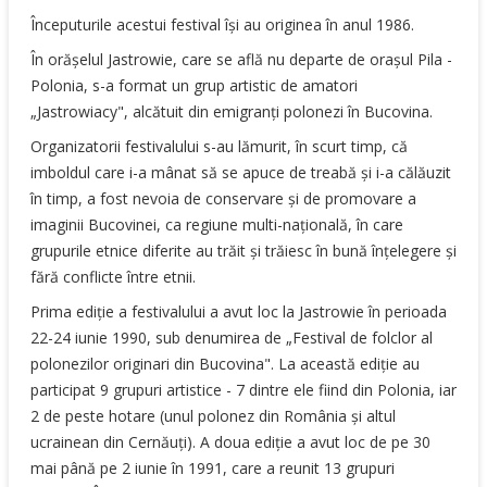
Începuturile acestui festival îşi au originea în anul 1986.
În orăşelul Jastrowie, care se află nu departe de oraşul Pila -
Polonia, s-a format un grup artistic de amatori
„Jastrowiacy", alcătuit din emigranţi polonezi în Bucovina.
Organizatorii festivalului s-au lămurit, în scurt timp, că
imboldul care i-a mânat să se apuce de treabă şi i-a călăuzit
în timp, a fost nevoia de conservare şi de promovare a
imaginii Bucovinei, ca regiune multi-naţională, în care
grupurile etnice diferite au trăit şi trăiesc în bună înţelegere şi
fără conflicte între etnii.
Prima ediţie a festivalului a avut loc la Jastrowie în perioada
22-24 iunie 1990, sub denumirea de „Festival de folclor al
polonezilor originari din Bucovina". La această ediţie au
participat 9 grupuri artistice - 7 dintre ele fiind din Polonia, iar
2 de peste hotare (unul polonez din România şi altul
ucrainean din Cernăuţi). A doua ediţie a avut loc de pe 30
mai până pe 2 iunie în 1991, care a reunit 13 grupuri