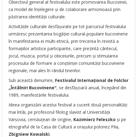
Obiectivul general al festivalului este promovarea Bucovinei,
ca model de înțelegere și de colaborare armonioasă prin
păstrarea identității culturale.
Activitățile culturale desfășurate pe tot parcursul festivalului
urmăresc prezentarea bogăției cultural-populare bucovinene
în manifestarea ei multi-etnică, prin trecerea în revistă a
formațiilor artistice participante, care prezintă cântecul,
jocul, muzica, portul și obiceiurile, precum și stimularea
procesului de formare a conștiinței comunității bucovinene
regionale, mai ales în rândul tinerilor.
Sub această denumire,
Festivalul Internaţional de Folclor
„Întâlniri Bucovinene"
, se desfăşoară anual, începând din
1989, manifestările festivalului.
Ideea organizării acestui festival a cucerit două personalităţi:
mai întâi, pe profesorul filolog slavist al Universităţii
Varşovia, cernăuţean de origine,
Kazimierz
Feleszko
şi pe
etnograful de la Casa de Cultură a oraşului polonez Pila,
Zbigniew
Kowalski
.