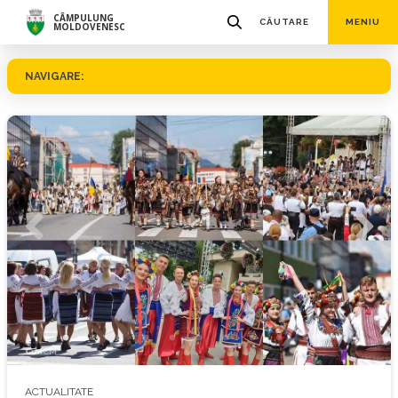
CÂMPULUNG
CĂUTARE
MENIU
MOLDOVENESC
NAVIGARE:
© MCM
ACTUALITATE