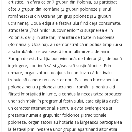
artistice. În afara celor 7 grupuri din Polonia, au participat
câte 3 grupuri din România (2 grupuri poloneze şi unul
românesc) şi din Ucraina (un grup polonez şi 2 grupuri
ucrainene). Două ediţii ale festivalului fiind deja consumate,
atmosfera „Întâlnirilor Bucovinenilor" şi susţinerea ei în
Polonia, dar şi în alte ţări, mai întâi de toate în Bucovina
(România şi Ucraina), au demonstrat că în pofida timpului şi
a schimbărilor ce avuseseră loc în ultimii zeci de ani în
Europa de est, tradiţia bucovineană, de toleranţă şi de bună
înţelegere, continuă să-şi găsească susţinătorii ei. Prin
urmare, organizatorii au ajuns la concluzia că festivalul
trebuie să capete un caracter nou. Pasiunea bucovinenilor
polonezi pentru polonezii ucraineni, români şi pentru alţi
fârtaţi împrăştiaţi în lume, a condus la necesitatea producerii
unor schimbări în programul festivalului, care căpăta astfel
un caracter internaţional. Pentru a evita evidenţierea şi
prezenţa numai a grupurilor folclorice şi tradiţionale
poloneze, organizatorii au hotărât să lărgească participarea
la festival prin invitarea unor grupuri aparţinând altor etnii