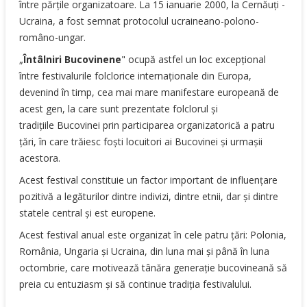
între părţile organizatoare. La 15 ianuarie 2000, la Cernăuţi -
Ucraina, a fost semnat protocolul ucraineano-polono-
româno-ungar.
„
Întâlniri Bucovinene
" ocupă astfel un loc excepţional
între festivalurile folclorice internaţionale din Europa,
devenind în timp, cea mai mare manifestare europeană de
acest gen, la care sunt prezentate folclorul şi
tradiţiile Bucovinei prin participarea organizatorică a patru
ţări, în care trăiesc foşti locuitori ai Bucovinei şi urmaşii
acestora.
Acest festival constituie un factor important de influenţare
pozitivă a legăturilor dintre indivizi, dintre etnii, dar şi dintre
statele central şi est europene.
Acest festival anual este organizat în cele patru ţări: Polonia,
România, Ungaria şi Ucraina, din luna mai şi până în luna
octombrie, care motivează tânăra generaţie bucovineană să
preia cu entuziasm şi să continue tradiţia festivalului.