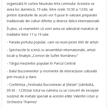
organizată în curtea Muzeului Arta Lemnului. Aceasta va
avea loc duminică, 19 iulie, între orele 10:30 și 13:00, iar
printre standurile de acolo vor fi puse în valoare preparate
tradiționale din culturi diferite și diverse delicii internaționale.
În plus, vă reamintim că vom avea un adevărat maraton al
tradițiilor între 17 și 19 iulie:
- Parada portului popular, care va reuni peste 600 de artiști
- Spectacole la scenă cu ansambluri internaționale, artiști
locali și finaliștii „Comori de Suflet Românesc”
- Târgul meșterilor populari în Parcul Central
- Balul Bucovinenilor și momente de interacțiune culturală
prin muzică și dans
- Conferința „Festivalul Bucovinean al Științei” (sâmbătă,
09:30 - 12:00)Iar totul va culmina cu un concert de excepție
susținut de invitații speciali ai acestei ediții: Valentin Uzun și
Orchestra Tharmis!