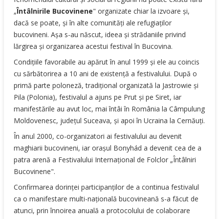
„
Întâlnirile Bucovinene
" organizate chiar la izvoare şi,
dacă se poate, şi în alte comunităţi ale refugiaţilor
bucovineni. Aşa s-au născut, ideea şi strădaniile privind
lărgirea şi organizarea acestui festival în Bucovina.
Condiţiile favorabile au apărut în anul 1999 şi ele au coincis
cu sărbătorirea a 10 ani de existenţă a festivalului. După o
primă parte poloneză, tradiţional organizată la Jastrowie şi
Pila (Polonia), festivalul a ajuns pe Prut şi pe Siret, iar
manifestările au avut loc, mai întâi în România la Câmpulung
Moldovenesc, judeţul Suceava, şi apoi în Ucraina la Cernăuţi.
În anul 2000, co-organizatori ai festivalului au devenit
maghiarii bucovineni, iar oraşul Bonyhád a devenit cea de a
patra arenă a Festivalului Internaţional de Folclor „Întâlniri
Bucovinene".
Confirmarea dorinţei participanţilor de a continua festivalul
ca o manifestare multi-naţională bucovineană s-a făcut de
atunci, prin înnoirea anuală a protocolului de colaborare