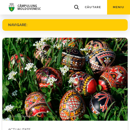
CÂMPULUNG
CĂUTARE
MENIU
MOLDOVENESC
NAVIGARE:
© Ovidiu Ștefeligă
ACTUALITATE