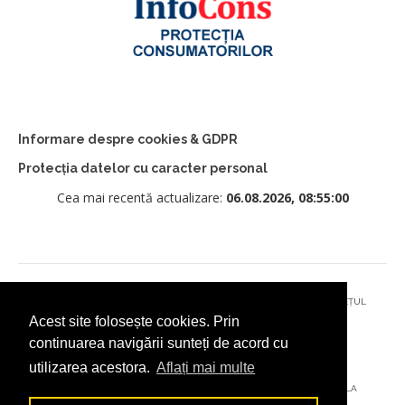
Informare despre cookies & GDPR
Protecția datelor cu caracter personal
Cea mai recentă actualizare:
06.08.2026, 08:55:00
© 2026 - PRIMĂRIA MUNICIPIULUI CÂMPULUNG MOLDOVENESC, JUDEȚUL
Acest site folosește cookies. Prin
SUCEAVA
continuarea navigării sunteți de acord cu
utilizarea acestora.
Aflați mai multe
AȚI ÎNTÂMPINAT O PROBLEMĂ TEHNICĂ? TRIMITEȚI-NE UN EMAIL LA