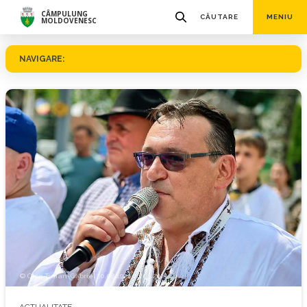
CÂMPULUNG
CĂUTARE
MENIU
MOLDOVENESC
NAVIGARE:
© Ojog Traian-Gabriel 30.08.1974-16.04.2025