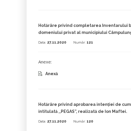
Hotărâre privind completarea Inventarului b
domeniului privat al municipiului Câmpulu
Data:
27.11.2020
Număr:
121
Anexe:
Anexă
Hotărâre privind aprobarea intenției de cum
intitulată ,,PEGAS”, realizată de Ion Maftei.
Data:
27.11.2020
Număr:
120