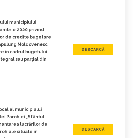
ului municipiului
embrie 2020 privind
ilor de credite bugetare
Câmpulung Moldovenesc
DESCARCĂ
re în cadrul bugetului
integral sau parțial din
ocal al municipiului
i Parohiei „Sfântul
anţarea lucrărilor de
DESCARCĂ
rohiale situate în