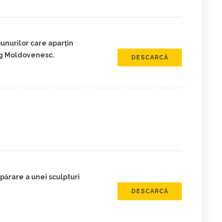
unurilor care aparțin
ng Moldovenesc.
DESCARCĂ
părare a unei sculpturi
DESCARCĂ