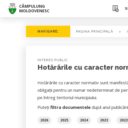
CÂMPULUNG
S
MOLDOVENESC
NAVIGARE:
PAGINA PRINCIPALĂ
>
INTERES PUBLIC
Hotărârile cu caracter norm
Hotărârile cu caracter normativ sunt manifestă
obligații pentru un numar nedeterminat de pers
pe întreg teritoriul municipiului.
Puteți
filtra documentele
după anul publicări
2026
2025
2024
2023
2022