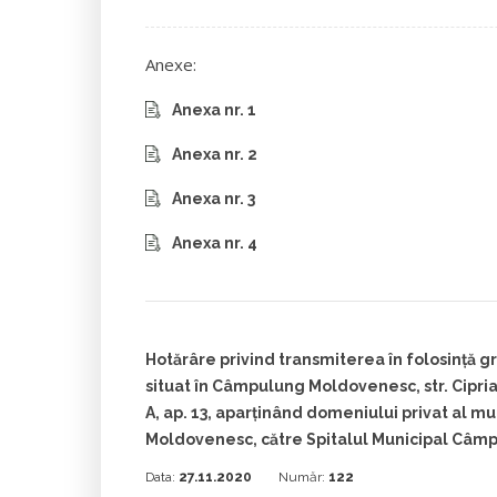
Anexe:
Anexa nr. 1
Anexa nr. 2
Anexa nr. 3
Anexa nr. 4
Hotărâre privind transmiterea în folosință gr
situat în Câmpulung Moldovenesc, str. Cipria
A, ap. 13, aparținând domeniului privat al m
Moldovenesc, către Spitalul Municipal Câm
Data:
27.11.2020
Număr:
122