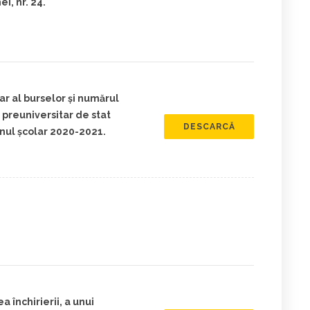
, nr. 24.
r al burselor şi numărul
 preuniversitar de stat
DESCARCĂ
nul şcolar 2020-2021.
a închirierii, a unui