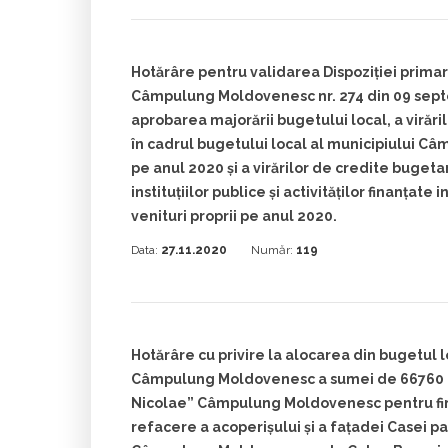
Hotărâre pentru validarea Dispoziției primar
Câmpulung Moldovenesc nr. 274 din 09 sept
aprobarea majorării bugetului local, a virăr
în cadrul bugetului local al municipiului 
pe anul 2020 și a virărilor de credite bugeta
instituțiilor publice și activităților finanțate 
venituri proprii pe anul 2020.
Data:
27.11.2020
Număr:
119
Hotărâre cu privire la alocarea din bugetul l
Câmpulung Moldovenesc a sumei de 66760 le
Nicolae” Câmpulung Moldovenesc pentru fin
refacere a acoperișului și a fațadei Casei pa