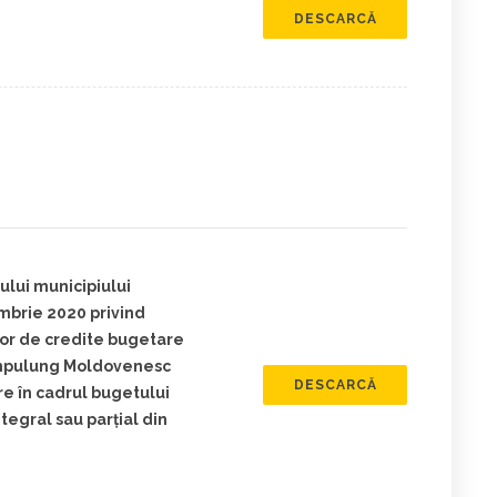
DESCARCĂ
ului municipiului
mbrie 2020 privind
ilor de credite bugetare
Câmpulung Moldovenesc
DESCARCĂ
re în cadrul bugetului
integral sau parțial din