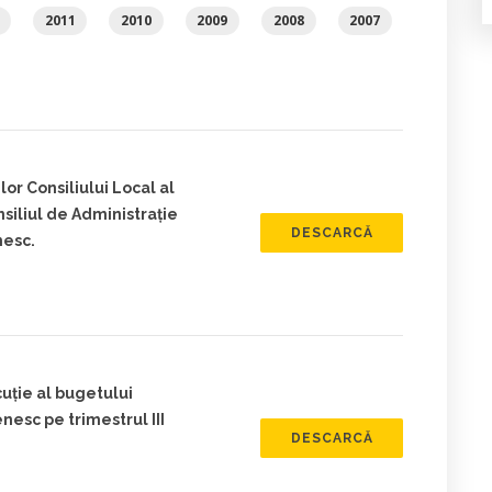
2011
2010
2009
2008
2007
r Consiliului Local al
iliul de Administrație
DESCARCĂ
nesc.
uție al bugetului
esc pe trimestrul III
DESCARCĂ