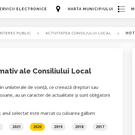
ERVICII ELECTRONICE
HARTA MUNICIPIULUI
M
INTERES PUBLIC
>
ACTIVITATEA CONSILIULUI LOCAL
>
HOT
ativ ale Consiliului Local
ri unilaterale de voință, ce creează drepturi sau
oane, au un caracter de actualitate și sunt obligatorii
i; anul selectat este marcat cu culoarea galben:
2021
2020
2019
2018
2017