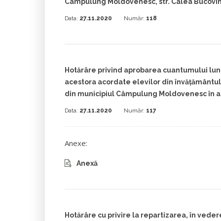
Câmpulung Moldovenesc, str. Calea Bucovinei
Data:
27.11.2020
Număr:
118
Hotărâre privind aprobarea cuantumului luna
acestora acordate elevilor din învăţământul
din municipiul Câmpulung Moldovenesc în a
Data:
27.11.2020
Număr:
117
Anexe:
Anexă
Hotărâre cu privire la repartizarea, în vedere