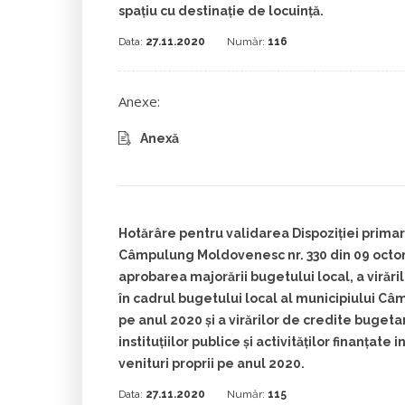
spațiu cu destinație de locuință.
Data:
27.11.2020
Număr:
116
Anexe:
Anexă
Hotărâre pentru validarea Dispoziției primar
Câmpulung Moldovenesc nr. 330 din 09 octo
aprobarea majorării bugetului local, a virăr
în cadrul bugetului local al municipiului 
pe anul 2020 și a virărilor de credite bugeta
instituțiilor publice și activităților finanțate 
venituri proprii pe anul 2020.
Data:
27.11.2020
Număr:
115