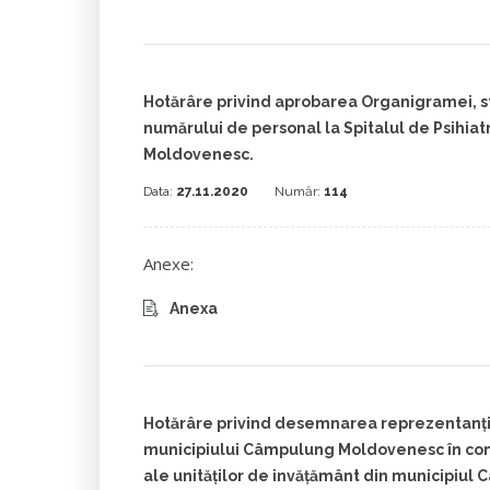
Hotărâre privind aprobarea Organigramei, sta
numărului de personal la Spitalul de Psihia
Moldovenesc.
Data:
27.11.2020
Număr:
114
Anexe:
Anexa
Hotărâre privind desemnarea reprezentanțilo
municipiului Câmpulung Moldovenesc în cons
ale unităților de invățământ din municipiu