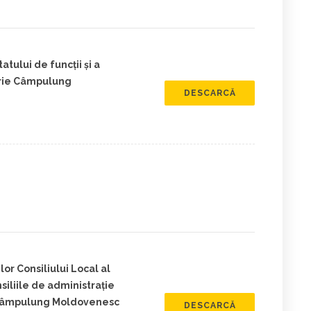
tului de funcții și a
trie Câmpulung
DESCARCĂ
r Consiliului Local al
iliile de administrație
l Câmpulung Moldovenesc
DESCARCĂ