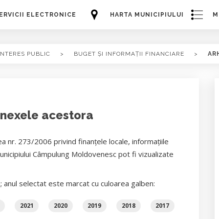
ERVICII ELECTRONICE
HARTA MUNICIPIULUI
M
INTERES PUBLIC
>
BUGET ȘI INFORMAȚII FINANCIARE
>
AR
anexele acestora
a nr. 273/2006 privind finanţele locale, informaţiile
Municipiului Câmpulung Moldovenesc pot fi vizualizate
i; anul selectat este marcat cu culoarea galben:
2021
2020
2019
2018
2017