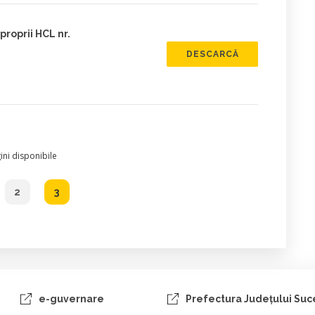
proprii HCL nr.
DESCARCĂ
ni disponibile
2
3
e-guvernare
Prefectura Judeţului Su