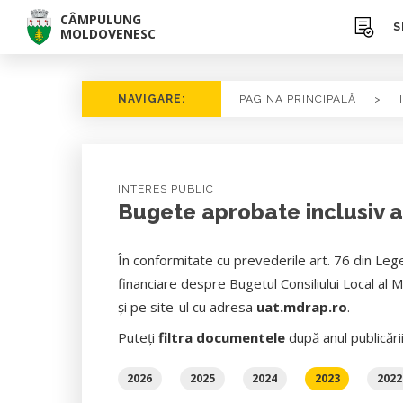
CÂMPULUNG
S
MOLDOVENESC
NAVIGARE:
PAGINA PRINCIPALĂ
>
INTERES PUBLIC
Bugete aprobate inclusiv 
În conformitate cu prevederile art. 76 din Lege
financiare despre Bugetul Consiliului Local al 
şi pe site-ul cu adresa
uat.mdrap.ro
.
Puteți
filtra documentele
după anul publicări
2026
2025
2024
2023
2022