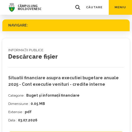
CÂMPULUNG
CĂUTARE
MENIU
MOLDOVENESC
NAVIGARE:
INFORMAȚII PUBLICE
Descărcare fișier
Situatii financiare asupra executiei bugetare anuale
2025 - Cont executie venituri - credite interne
Categorie :
Buget și informații financiare
Dimensiune :
0.05 MB
Extensie :
pdf
Data :
03.07.2026