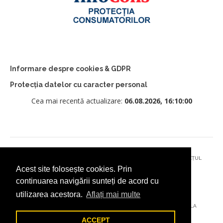
Informare despre cookies & GDPR
Protecția datelor cu caracter personal
Cea mai recentă actualizare:
06.08.2026, 16:10:00
© 2026 - PRIMĂRIA MUNICIPIULUI CÂMPULUNG MOLDOVENESC, JUDEȚUL
Acest site folosește cookies. Prin
SUCEAVA
continuarea navigării sunteți de acord cu
utilizarea acestora.
Aflați mai multe
AȚI ÎNTÂMPINAT O PROBLEMĂ TEHNICĂ? TRIMITEȚI-NE UN EMAIL LA
DIGITAL@ADDICTAD.RO
ACCEPT