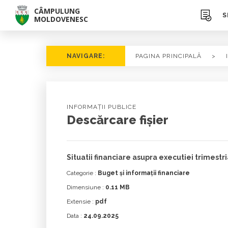
CÂMPULUNG
S
MOLDOVENESC
NAVIGARE:
PAGINA PRINCIPALĂ
>
INFORMAȚII PUBLICE
Descărcare fișier
Situatii financiare asupra executiei trimestrial
Categorie :
Buget și informații financiare
Dimensiune :
0.11 MB
Extensie :
pdf
Data :
24.09.2025