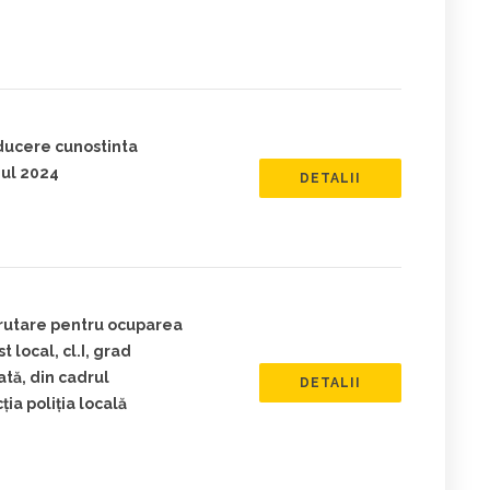
aducere cunostinta
ul 2024
DETALII
crutare pentru ocuparea
 local, cl.I, grad
tă, din cadrul
DETALII
ia poliția locală