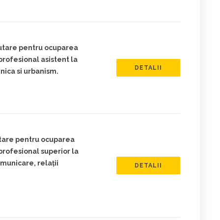
rutare pentru ocuparea
profesional asistent la
DETALII
nica si urbanism.
utare pentru ocuparea
profesional superior la
unicare, relații
DETALII