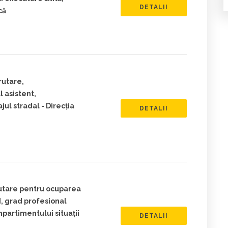
DETALII
că
rutare,
l asistent,
jul stradal - Direcția
DETALII
rutare pentru ocuparea
I, grad profesional
partimentului situații
DETALII