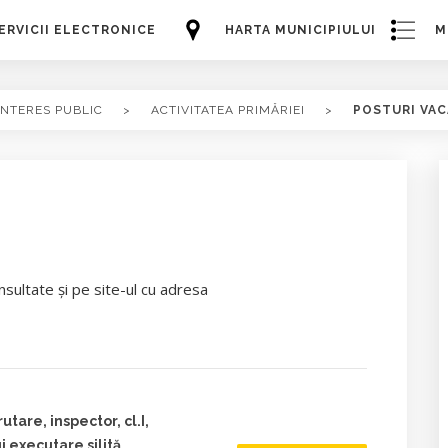
ERVICII ELECTRONICE
HARTA MUNICIPIULUI
M
INTERES PUBLIC
>
ACTIVITATEA PRIMĂRIEI
>
POSTURI VA
nsultate şi pe site-ul cu adresa
tare, inspector, cl.I,
 executare silită,