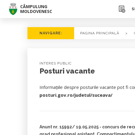
CÂMPULUNG
S
MOLDOVENESC
NAVIGARE:
PAGINA PRINCIPALĂ
>
INTERES PUBLIC
Posturi vacante
Informaţiile despre posturile vacante pot fi co
posturi.gov.ro/judetul/suceava/
Anunt nr. 15992/ 19.05.2025 - concurs de recru
grad profesional asistent, Compartimentului