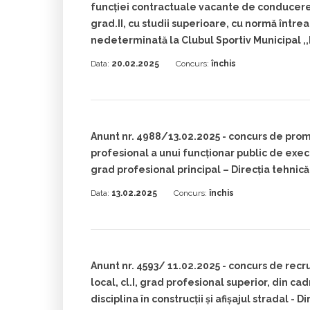
funcției contractuale vacante de conducere
grad.II, cu studii superioare, cu normă între
nedeterminată la Clubul Sportiv Municipal ,
Data:
20.02.2025
Concurs:
închis
Anunt nr. 4988/13.02.2025 - concurs de pro
profesional a unui funcționar public de execuț
grad profesional principal – Direcția tehnică
Data:
13.02.2025
Concurs:
închis
Anunt nr. 4593/ 11.02.2025 - concurs de recru
local, cl.I, grad profesional superior, din c
disciplina în construcții și afișajul stradal - Di