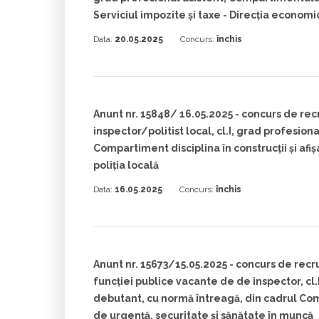
Serviciul impozite și taxe - Direcția economi
Data:
20.05.2025
Concurs:
închis
Anunt nr. 15848/ 16.05.2025 - concurs de rec
inspector/politist local, cl.I, grad profesiona
Compartiment disciplina în construcții și afișa
poliția locală
Data:
16.05.2025
Concurs:
închis
Anunt nr. 15673/15.05.2025 - concurs de rec
funcției publice vacante de de inspector, cl.
debutant, cu normă întreagă, din cadrul Com
de urgență, securitate și sănătate în muncă