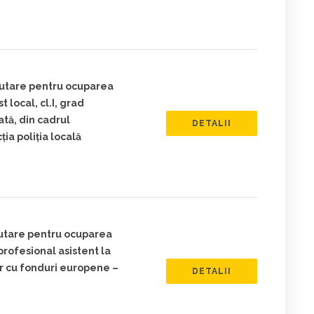
rutare pentru ocuparea
 local, cl.I, grad
tă, din cadrul
DETALII
ia poliția locală
rutare pentru ocuparea
profesional asistent la
 cu fonduri europene –
DETALII