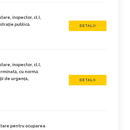
are, inspector, cl.I,
strație publică
DETALII
are, inspector, cl.I,
erminată, cu normă
ii de urgență,
DETALII
rutare pentru ocuparea