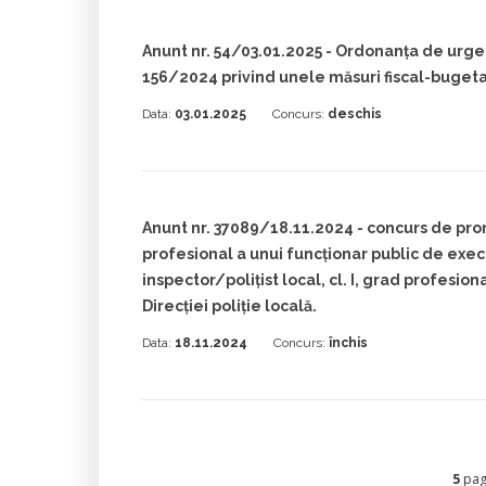
Anunt nr. 54/03.01.2025 - Ordonanța de urgen
156/2024 privind unele măsuri fiscal-buget
Data:
03.01.2025
Concurs:
deschis
Anunt nr. 37089/18.11.2024 - concurs de pr
profesional a unui funcționar public de exec
inspector/polițist local, cl. I, grad profesion
Direcției poliție locală.
Data:
18.11.2024
Concurs:
închis
5
pagi