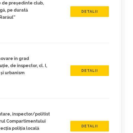
 de președinte club,
agă, pe durată
DETALII
,Rarăul”
movare în grad
ie, de inspector, cl. I,
DETALII
 și urbanism
tare, inspector/politist
adrul Compartimentului
DETALII
recția poliția locală