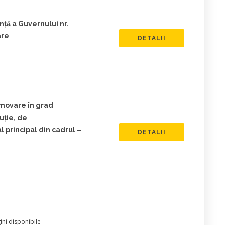
ță a Guvernului nr.
are
DETALII
omovare în grad
uție, de
al principal din cadrul –
DETALII
ni disponibile