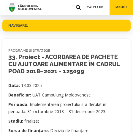
CÂMPULUNG
CĂUTARE
MENIU
MOLDOVENESC
NAVIGARE:
PROGRAME ȘI STRATEGII
33. Proiect - ACORDAREA DE PACHETE
CU AJUTOARE ALIMENTARE ÎN CADRUL
POAD 2018–2021 - 125099
Data:
13.03.2025
Beneficiar:
UAT Campulung Moldovenesc
Perioada:
Implementarea proiectului s-a derulat în
perioada: 31 octombrie 2018 – 31 decembrie 2023.
Stadiu:
finalizat
Sursa de finanțare:
Decizia de finanțare