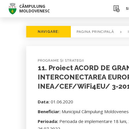
CÂMPULUNG
S
MOLDOVENESC
NAVIGARE:
PAGINA PRINCIPALĂ
>
PROGRAME ȘI STRATEGII
11. Proiect ACORD DE G
INTERCONECTAREA EUROPEI
INEA/CEF/WiFi4EU/ 3-20
Data:
01.06.2020
Beneficiar:
Municipiul Câmpulung Moldovenes
Perioada:
Perioada de implementare 18 luni, 
26.07.2022