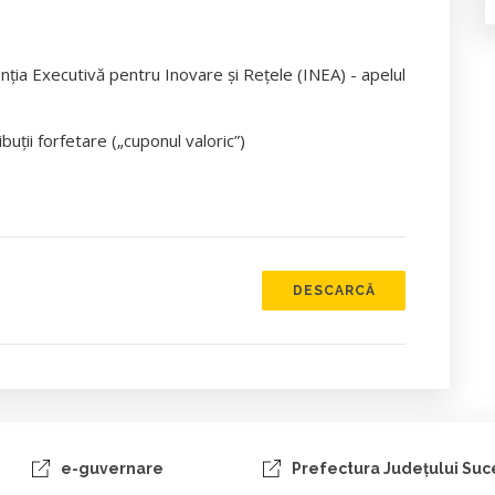
ția Executivă pentru Inovare și Rețele (INEA) - apelul
uții forfetare („cuponul valoric”)
DESCARCĂ
e-guvernare
Prefectura Judeţului Su