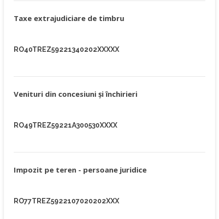
Taxe extrajudiciare de timbru
RO40TREZ59221340202XXXXX
Venituri din concesiuni şi închirieri
RO49TREZ59221A300530XXXX
Impozit pe teren - persoane juridice
RO77TREZ5922107020202XXX