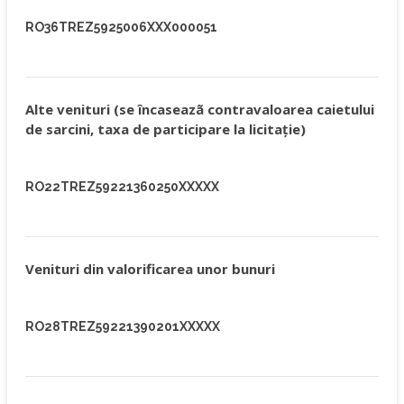
RO36TREZ5925006XXX000051
Alte venituri (se încaseazã contravaloarea caietului
de sarcini, taxa de participare la licitaţie)
RO22TREZ59221360250XXXXX
Venituri din valorificarea unor bunuri
RO28TREZ59221390201XXXXX