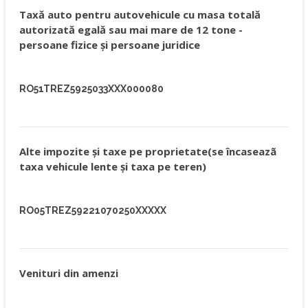
Taxă auto pentru autovehicule cu masa totală
autorizată egală sau mai mare de 12 tone -
persoane fizice şi persoane juridice
RO51TREZ5925033XXX000080
Alte impozite şi taxe pe proprietate(se încaseazã
taxa vehicule lente şi taxa pe teren)
RO05TREZ59221070250XXXXX
Venituri din amenzi