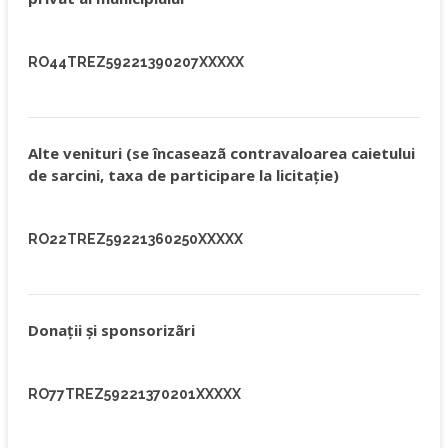
RO44TREZ59221390207XXXXX
Alte venituri (se încaseazã contravaloarea caietului
de sarcini, taxa de participare la licitaţie)
RO22TREZ59221360250XXXXX
Donaţii şi sponsorizãri
RO77TREZ59221370201XXXXX