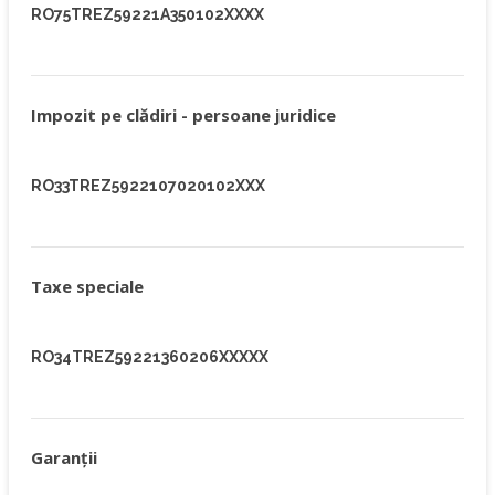
RO75TREZ59221A350102XXXX
Impozit pe clădiri - persoane juridice
RO33TREZ5922107020102XXX
Taxe speciale
RO34TREZ59221360206XXXXX
Garanţii