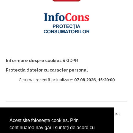
Informare despre cookies & GDPR
Protecția datelor cu caracter personal
Cea mai recentă actualizare:
07.08.2026, 15:20:00
© 2026 - PRIMĂRIA MUNICIPIULUI CÂMPULUNG MOLDOVENESC, JUDEȚUL
Acest site folosește cookies. Prin
SUCEAVA
continuarea navigării sunteți de acord cu