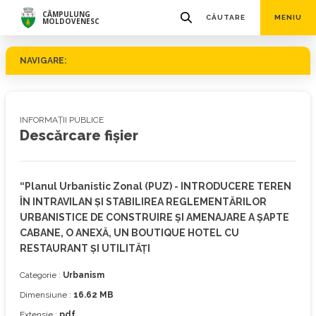
CÂMPULUNG
CĂUTARE
MENIU
MOLDOVENESC
NAVIGARE:
INFORMAȚII PUBLICE
Descărcare fișier
“Planul Urbanistic Zonal (PUZ) - INTRODUCERE TEREN
ÎN INTRAVILAN ȘI STABILIREA REGLEMENTĂRILOR
URBANISTICE DE CONSTRUIRE ȘI AMENAJARE A ȘAPTE
CABANE, O ANEXĂ, UN BOUTIQUE HOTEL CU
RESTAURANT ȘI UTILITĂȚI
Categorie :
Urbanism
Dimensiune :
16.62 MB
Extensie :
pdf