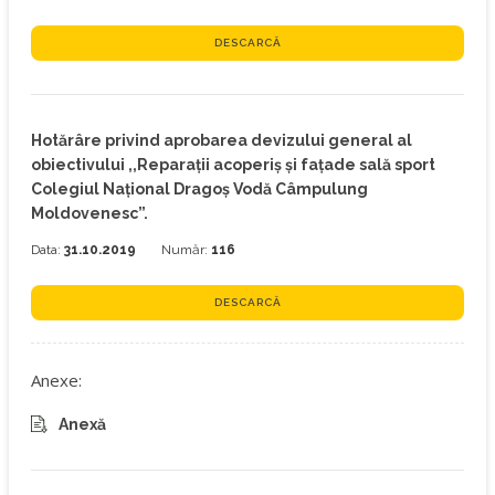
DESCARCĂ
Hotărâre privind aprobarea devizului general al
obiectivului ,,Reparații acoperiș și fațade sală sport
Colegiul Național Dragoș Vodă Câmpulung
Moldovenesc”.
Data:
31.10.2019
Număr:
116
DESCARCĂ
Anexe:
Anexă