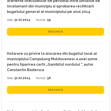
aferente cheltuielilor de personal intre unitatile de
invatamant din municipiu si aprobarea rectificarii
bugetului general al municipiului pe anul 2014
Data:
31.07.2014
Număr:
59
DESCARCĂ
Hotarare cu privire la alocarea din bugetul local al
municipiului Campulung Moldovenesc a unei sume
pentru tiparirea cartii „Gambitul nordului ”, autor
Constantin Badersca
Data:
31.07.2014
Număr:
58
DESCARCĂ