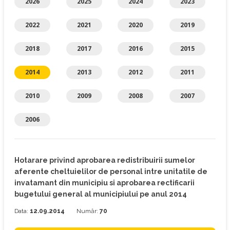
2026
2025
2024
2023
2022
2021
2020
2019
2018
2017
2016
2015
2014
2013
2012
2011
2010
2009
2008
2007
2006
Hotarare privind aprobarea redistribuirii sumelor
aferente cheltuielilor de personal intre unitatile de
invatamant din municipiu si aprobarea rectificarii
bugetului general al municipiului pe anul 2014
Data:
12.09.2014
Număr:
70