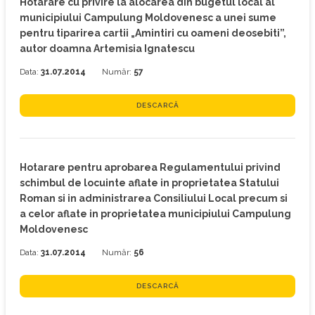
Hotarare cu privire la alocarea din bugetul local al
municipiului Campulung Moldovenesc a unei sume
pentru tiparirea cartii „Amintiri cu oameni deosebiti”,
autor doamna Artemisia Ignatescu
Data:
31.07.2014
Număr:
57
DESCARCĂ
Hotarare pentru aprobarea Regulamentului privind
schimbul de locuinte aflate in proprietatea Statului
Roman si in administrarea Consiliului Local precum si
a celor aflate in proprietatea municipiului Campulung
Moldovenesc
Data:
31.07.2014
Număr:
56
DESCARCĂ