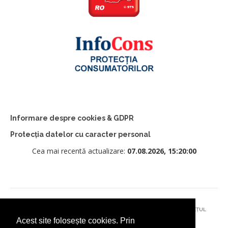
Informare despre cookies & GDPR
Protecția datelor cu caracter personal
Cea mai recentă actualizare:
07.08.2026, 15:20:00
© 2026 - PRIMĂRIA MUNICIPIULUI CÂMPULUNG MOLDOVENESC, JUDEȚUL
Acest site folosește cookies. Prin
SUCEAVA