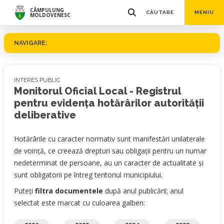
CÂMPULUNG
CĂUTARE
MENIU
MOLDOVENESC
NAVIGARE:
INTERES PUBLIC
Monitorul Oficial Local - Registrul
pentru evidenţa hotărârilor autorităţii
deliberative
Hotărârile cu caracter normativ sunt manifestări unilaterale
de voință, ce creează drepturi sau obligații pentru un numar
nedeterminat de persoane, au un caracter de actualitate și
sunt obligatorii pe întreg teritoriul municipiului.
Puteți
filtra documentele
după anul publicării; anul
selectat este marcat cu culoarea galben: