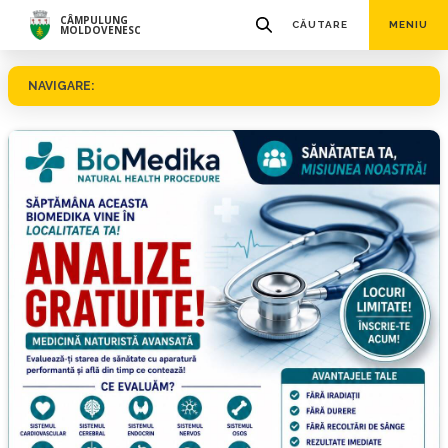
CÂMPULUNG
CĂUTARE
MENIU
MOLDOVENESC
NAVIGARE: