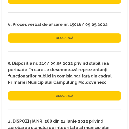
6. Proces verbal de afisare nr. 15016/ 09.05.2022
DESCARCĂ
5. Dispozitia nr. 219/ 09.05.2022 privind stabilirea
perioadei în care se desemnează reprezentanții
funcționarilor publici în comisia paritară din cadrul
Primăriei Municipiului Câmpulung Moldovenesc
DESCARCĂ
4. DISPOZIŢIA NR. 288 din 24 iunie 2022 privind
aprobarea planului de integritate al municipiului