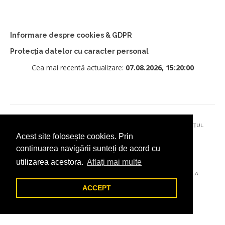
Informare despre cookies & GDPR
Protecția datelor cu caracter personal
Cea mai recentă actualizare:
07.08.2026, 15:20:00
© 2026 - PRIMĂRIA MUNICIPIULUI CÂMPULUNG MOLDOVENESC, JUDEȚUL
Acest site folosește cookies. Prin
SUCEAVA
continuarea navigării sunteți de acord cu
utilizarea acestora.
Aflați mai multe
AȚI ÎNTÂMPINAT O PROBLEMĂ TEHNICĂ? TRIMITEȚI-NE UN EMAIL LA
DIGITAL@ADDICTAD.RO
ACCEPT