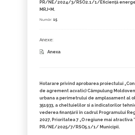
PR/NE/2024/3/RSO2.1/1/Eficiență energeti
MRJ+M.
Număr:
15
Anexe:
Anexa
Hotarare privind aprobarea proiectului „Con
de agrement acvatic) Câmpulung Moldoven
urbana a perimetrului de amplasament al ob
351933, a cheltuielilor si a indicatorilor teh
vederea finanțării în cadrul Programului Re
2027, Prioritatea 7 „O regiune mai atractiva 
PR/NE/2025/7/RSO5.1/1/ Municipii.