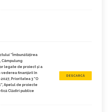
ctului ”Îmbunătățirea
.1, Câmpulung
r legate de proiect și a
 vederea finanțării în
DESCARCĂ
027, Prioritatea 3 ”O
”, Apelul de proiecte
că Clădiri publice