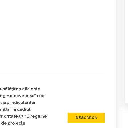
:
unătățirea eficienței
lung Moldovenesc” cod
 și a indicatorilor
nțării în cadrul
rioritatea 3 ”O regiune
DESCARCĂ
l de proiecte