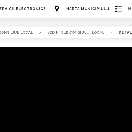
ERVICII ELECTRONICE
HARTA MUNICIPIULUI
M
CONSILIUL LOCAL
>
ȘEDINȚELE CONSIULUI LOCAL
>
DETAL