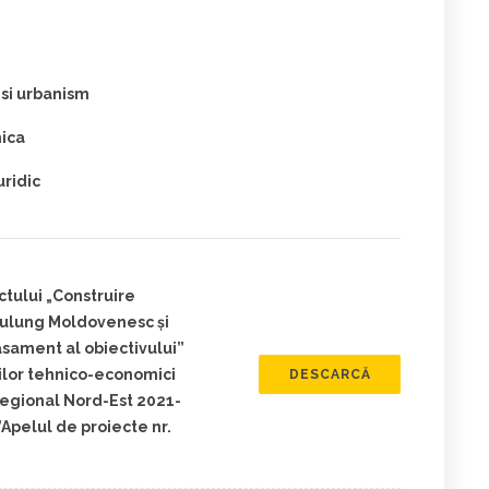
 si urbanism
mica
uridic
ctului „Construire
ulung Moldovenesc și
sament al obiectivului”
orilor tehnico-economici
DESCARCĂ
Regional Nord-Est 2021-
”Apelul de proiecte nr.