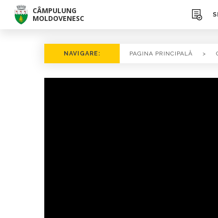
CÂMPULUNG
S
MOLDOVENESC
NAVIGARE:
PAGINA PRINCIPALĂ
>