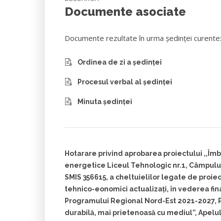
Documente asociate
Documente rezultate în urma ședinței curente
Ordinea de zi a ședinței
Procesul verbal al ședinței
Minuta ședinței
Hotarare privind aprobarea proiectului ,,Îmb
energetice Liceul Tehnologic nr.1, Câmpu
SMIS 356615, a cheltuielilor legate de proiect
tehnico-eonomici actualizați, în vederea fina
Programului Regional Nord-Est 2021-2027, P
durabilă, mai prietenoasă cu mediul”, Apelu