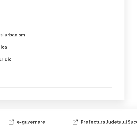
 si urbanism
mica
uridic
e-guvernare
Prefectura Judeţului Su