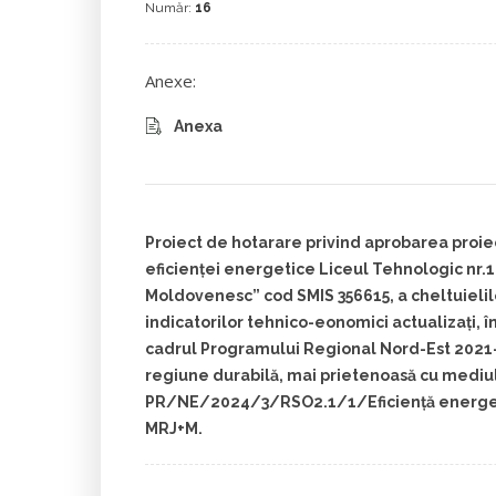
Număr:
16
Anexe:
Anexa
Proiect de hotarare privind aprobarea proie
eficienței energetice Liceul Tehnologic nr
Moldovenesc” cod SMIS 356615, a cheltuielilo
indicatorilor tehnico-eonomici actualizați, în
cadrul Programului Regional Nord-Est 2021-2
regiune durabilă, mai prietenoasă cu mediul
PR/NE/2024/3/RSO2.1/1/Eficiență energeti
MRJ+M.