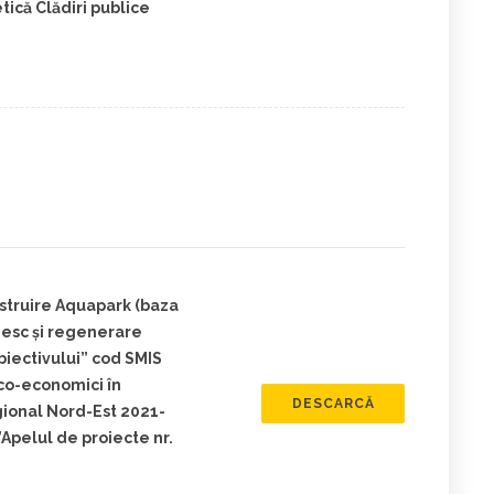
că Clădiri publice
struire Aquapark (baza
esc și regenerare
iectivului” cod SMIS
nico-economici în
DESCARCĂ
gional Nord-Est 2021-
”Apelul de proiecte nr.