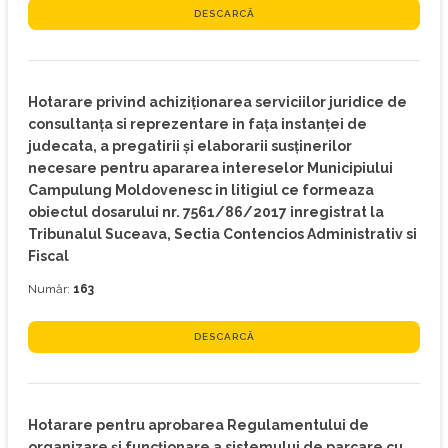
DESCARCĂ
Hotarare privind achiziţionarea serviciilor juridice de
consultanţa si reprezentare in faţa instanţei de
judecata, a pregatirii şi elaborarii susţinerilor
necesare pentru apararea intereselor Municipiului
Campulung Moldovenesc in litigiul ce formeaza
obiectul dosarului nr. 7561/86/2017 inregistrat la
Tribunalul Suceava, Sectia Contencios Administrativ si
Fiscal
Număr:
163
DESCARCĂ
Hotarare pentru aprobarea Regulamentului de
organizare şi funcţionare a sistemului de parcare cu