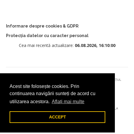
Informare despre cookies & GDPR
Protecția datelor cu caracter personal
Cea mai recentă actualizare:
06.08.2026, 16:10:00
© 2026 - PRIMĂRIA MUNICIPIULUI CÂMPULUNG MOLDOVENESC, JUDEȚUL
Acest site folosește cookies. Prin
SUCEAVA
continuarea navigării sunteți de acord cu
utilizarea acestora.
Aflați mai multe
AȚI ÎNTÂMPINAT O PROBLEMĂ TEHNICĂ? TRIMITEȚI-NE UN EMAIL LA
DIGITAL@ADDICTAD.RO
ACCEPT