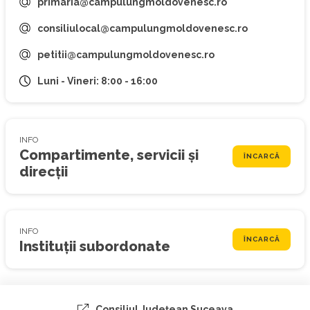
primaria@campulungmoldovenesc.ro
consiliulocal@campulungmoldovenesc.ro
petitii@campulungmoldovenesc.ro
Luni - Vineri: 8:00 - 16:00
INFO
Compartimente, servicii și
ÎNCARCĂ
direcții
INFO
ÎNCARCĂ
Instituții subordonate
Consiliul Judeţean Suceava