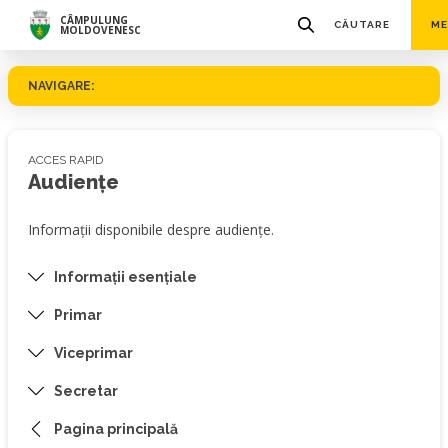
CÂMPULUNG
CĂUTARE
ME
MOLDOVENESC
NAVIGARE:
ACCES RAPID
Audiențe
Informații disponibile despre audiențe.
Informații esențiale
Primar
Viceprimar
Secretar
Pagina principală