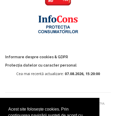
Informare despre cookies & GDPR
Protecția datelor cu caracter personal
Cea mai recentă actualizare:
07.08.2026, 15:20:00
© 2026 - PRIMĂRIA MUNICIPIULUI CÂMPULUNG MOLDOVENESC, JUDEȚUL
Acest site folosește cookies. Prin
SUCEAVA
continuarea navigării sunteți de acord cu