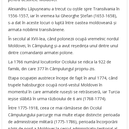
Alexandru Lăpuşneanu a trecut cu oştile spre Transilvania în
1556-1557, iar în vremea lui Gheorghe Ştefan (1653-1658),
s-a dat în aceste locuri o luptă între oastea moldoveană şi
armata nobilimii transilvănene.
În secolul al XVII-lea, când polonezii ocupă vremelnic nordul
Moldovei, în Câmpulung şi-a avut reşedinţa unul dintre unul
dintre comandanţii armatei polone.
La 1766 numărul locuitorilor Ocolului se ridica la 922 de
familii, din care 377 în Câmpulungul propriu-zis.
Etapa ocupaţiei austriece începe de fapt în anul 1774, când
trupele habsburgice ocupă nord-vestul Moldovei în
momentul în care armatele ruseşti se retrăseseră, iar Turcia
ieşise slăbită în urma războiului de 6 ani (1768-1774).
Între 1775-1918, ceea ce mai rămăsese din Ocolul
Câmpulungului parcurge mai multe etape distincte: perioada
de administraţie militară (1775-1786), perioada încorporării
părţii de nord a Moldovei la cercul administrativ teritorial al