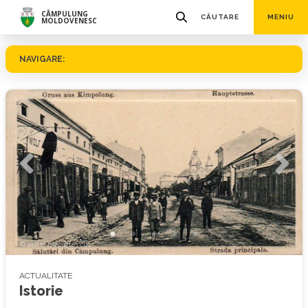
CÂMPULUNG
CĂUTARE
MENIU
MOLDOVENESC
NAVIGARE:
© autor necunoscut
ACTUALITATE
Istorie