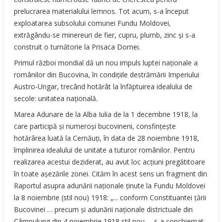
prelucrarea materialului lemnos. Tot acum, s-a început
exploatarea subsolului comunei Fundu Moldovei,
extrăgându-se minereuri de fier, cupru, plumb, zinc şi s-a
construit o turnătorie la Prisaca Dornei.
Primul război mondial dă un nou impuls luptei naţionale a
românilor din Bucovina, în condiţiile destrămării Imperiului
Austro-Ungar, trecând hotărât la înfăptuirea idealului de
secole: unitatea naţională.
Marea Adunare de la Alba Iulia de la 1 decembrie 1918, la
care participă şi numeroşi bucovineni, consfinţeşte
hotărârea luată la Cernăuţi, în data de 28 noiembrie 1918,
împlinirea idealului de unitate a tuturor românilor. Pentru
realizarea acestui deziderat, au avut loc acţiuni pregătitoare
în toate aşezările zonei. Cităm în acest sens un fragment din
Raportul asupra adunării naţionale ţinute la Fundu Moldovei
la 8 noiembrie (stil nou) 1918: „... conform Constituantei ţării
Bucovinei … precum şi adunării naţionale districtuale din
Câmpulung din 4 noiembrie 1918 stil nou … s-a conchiemat