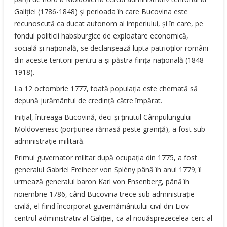
Galiţiei (1786-1848) şi perioada în care Bucovina este
recunoscută ca ducat autonom al imperiului, şi în care, pe
fondul politicii habsburgice de exploatare economică,
socială şi naţională, se declanşează lupta patrioţilor români
din aceste teritorii pentru a-şi păstra fiinţa naţională (1848-
1918).
La 12 octombrie 1777, toată populaţia este chemată să
depună jurământul de credinţă către împărat.
Iniţial, întreaga Bucovină, deci şi ţinutul Câmpulungului
Moldovenesc (porţiunea rămasă peste graniţă), a fost sub
administraţie militară.
Primul guvernator militar după ocupaţia din 1775, a fost
generalul Gabriel Freiheer von Splény până în anul 1779; îl
urmează generalul baron Karl von Ensenberg, până în
noiembrie 1786, când Bucovina trece sub administraţie
civilă, el fiind încorporat guvernământului civil din Liov -
centrul administrativ al Galiţiei, ca al nouăsprezecelea cerc al