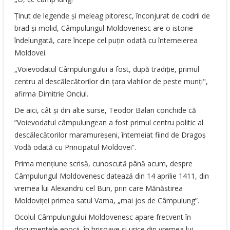
Ţinut de legende şi meleag pitoresc, înconjurat de codrii de
brad şi molid, Câmpulungul Moldovenesc are o istorie
îndelungată, care începe cel puţin odată cu întemeierea
Moldovei.
„Voievodatul Câmpulungului a fost, după tradiţie, primul
centru al descălecătorilor din ţara vlahilor de peste munţi",
afirma Dimitrie Onciul.
De aici, cât şi din alte surse, Teodor Balan conchide că
”Voievodatul câmpulungean a fost primul centru politic al
descălecătorilor maramureşeni, întemeiat fiind de Dragoş
Vodă odată cu Principatul Moldovei”.
Prima menţiune scrisă, cunoscută până acum, despre
Câmpulungul Moldovenesc datează din 14 aprilie 1411, din
vremea lui Alexandru cel Bun, prin care Mănăstirea
Moldoviţei primea satul Vama, „mai jos de Câmpulung”.
Ocolul Câmpulungului Moldovenesc apare frecvent în
documentele epocii, în hrisoave şi urice din vremea lui