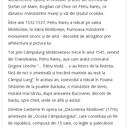
Ştefan cel Mare, Bogdan cel Chior ori Petru Rareş, ce
dăruiesc mănăstirilor munţi şi văi din ţinutul ocolului.
Între anii 1532-1537, Petru Rareş a ridicat pe valea
Moldoviţei, la Vatra Moldoviţei, frumoasa mănăstire -
monument istoric şi de artă - deosebit de atrăgător prin
arhitectura şi pictura lui.
Tot prin Câmpulung Moldovenesc trece în anul 1541, venind
din Transilvania, Petru Rareş, aşa cum arată cronicarul
Grigore Ureche ”… Pătru Vodă … s-au întors de la Bistriţa,
fără de nici o zminteală şi trecând muntele au ieşit la
Câmpul Lung”. În acelaşi an, voievodul a ridicat în Poiana
Sihăstriei de la poalele Rarăului, o mănăstire din lemn,
mutată mai târziu, după anexarea Bucovinei, dincolo de
Rarău, spre Chiril, unde se află şi astăzi.
Dimitrie Cantemir în opera sa „Descrierea Moldovei” (1716)
aminteşte de „Ocolul Câmpulungului”, care constituia un fel
de republică, compusă din 15 sate, cu legile şi judecătorii