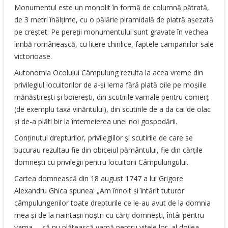
Monumentul este un monolit în formă de columnă pătrată,
de 3 metri înălţime, cu o pălărie piramidală de piatră aşezată
pe creştet. Pe pereţii monumentului sunt gravate în vechea
limbă românească, cu litere chirilice, faptele campaniilor sale
victorioase.
Autonomia Ocolului Câmpulung rezulta la acea vreme din
privilegiul locuitorilor de a-şi ierna fără plată oile pe moşiile
mănăstireşti şi boiereşti, din scutirile vamale pentru comerţ
(de exemplu taxa vinăritului), din scutirile de a da cai de olac
şi de-a plăti bir la întemeierea unei noi gospodării.
Conţinutul drepturilor, privilegiilor şi scutirile de care se
bucurau rezultau fie din obiceiul pământului, fie din cărţile
domneşti cu privilegii pentru locuitorii Câmpulungului.
Cartea domnească din 18 august 1747 a lui Grigore
Alexandru Ghica spunea: „Am înnoit şi întărit tuturor
câmpulungenilor toate drepturile ce le-au avut de la domnia
mea şi de la naintaşii noştri cu cărţi domneşti, întâi pentru
vama … să nu plătească vamă pentru vitele lor, al doilea