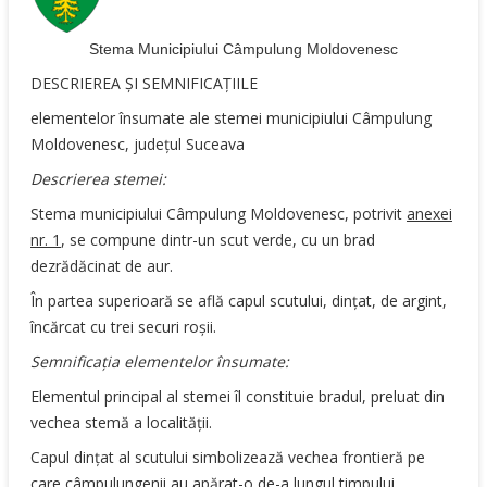
Stema Municipiului Câmpulung Moldovenesc
DESCRIEREA ŞI SEMNIFICAŢIILE
elementelor însumate ale stemei municipiului Câmpulung
Moldovenesc, judeţul Suceava
Descrierea stemei:
Stema municipiului Câmpulung Moldovenesc, potrivit
anexei
nr. 1
, se compune dintr-un scut verde, cu un brad
dezrădăcinat de aur.
În partea superioară se află capul scutului, dinţat, de argint,
încărcat cu trei securi roşii.
Semnificaţia elementelor însumate:
Elementul principal al stemei îl constituie bradul, preluat din
vechea stemă a localităţii.
Capul dinţat al scutului simbolizează vechea frontieră pe
care câmpulungenii au apărat-o de-a lungul timpului.