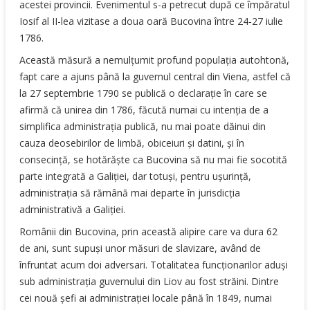
acestei provincii. Evenimentul s-a petrecut după ce împăratul
Iosif al II-lea vizitase a doua oară Bucovina între 24-27 iulie
1786.
Această măsură a nemulţumit profund populaţia autohtonă,
fapt care a ajuns până la guvernul central din Viena, astfel că
la 27 septembrie 1790 se publică o declaraţie în care se
afirmă că unirea din 1786, făcută numai cu intenţia de a
simplifica administraţia publică, nu mai poate dăinui din
cauza deosebirilor de limbă, obiceiuri şi datini, şi în
consecinţă, se hotărăşte ca Bucovina să nu mai fie socotită
parte integrată a Galiţiei, dar totuşi, pentru uşurinţă,
administraţia să rămână mai departe în jurisdicţia
administrativă a Galiţiei.
Românii din Bucovina, prin această alipire care va dura 62
de ani, sunt supuşi unor măsuri de slavizare, având de
înfruntat acum doi adversari. Totalitatea funcţionarilor aduşi
sub administraţia guvernului din Liov au fost străini. Dintre
cei nouă şefi ai administraţiei locale până în 1849, numai