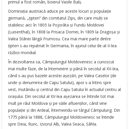
primul a fost român, boierul Vasile Balş.
Dominaţia austriacă aduce pe aceste locuri şi populaţie
germană, „ţipteri” din comitatul Zips, din care mulţi se
stabilesc aici: în 1805 la Pojorâta şi Fundu Moldovei
(Luisenthal), în 1808 la Prisaca Dornei, în 1809 la Dragoşa şi
Valea Stânei lângă Frumosu. Cea mai mare parte dintre
ţipteri s-au repatriat în Germania, în ajunul celui de-al II-lea
război mondial.
În dezvoltarea sa, Câmpulungul Moldovenesc a cunoscut
mai multe faze, de la întemeiere şi până în secolul al XV-lea,
când s-au pus bazele acestei aşezări, pe Valea Caselor (de
unde şi denumirea de Capu Satului), apoi s-a întins spre
vest, mutându-şi centrul din Capu Satului în actualul centru al
oraşului. Din secolul al XV-lea aşezarea se întinde tot mai
mult pe râul Moldova şi pe văile afluenţilor, când vine
populaţie şi din Ardeal, întemeindu-se târgul Câmpulung. Din
1775 până la 1888, Câmpulungul Moldovenesc se întinde
spre Deia, Runc, Izvorul Alb, Valea Seaca, Sâhla.