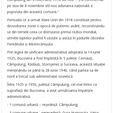
pe ziua de 8 noiembrie stil nou adunarea naţională a
poporului din această comună."
Perioada ce a urmat Marii Uniri din 1918 constituie pentru
dezvoltarea zonei o epocă de puternic avânt, reconstruindu-
se din temelii ceea ce distrusese primul război mondial,
urmele luptelor putînd fi văzute şi astăzi în pădurile obcinilor
Feredeului şi Mestecănişului.
Prin legea de unificare administrativă adoptată la 14 iunie
1925, Bucovina a fost împărţită în 5 judeţe: Cernăuţi,
Câmpulung, Rădăuţi, Storojeneţ şi Suceava, această situaţie
menţinându-se până la 28 iunie 1940, când partea sa de
nord a trecut sub administraţie sovietică.
Între 1925 şi 1950, judeţul Câmpulung, cel mai întins ca
suprafaţă din Bucovina, a avut următoarea împărţire
administrativă:
- 1 comună urbană – reşedinţă: Câmpulung;
- 3 comune urbane - nereşedinţă: Gura Humorului, Vatra