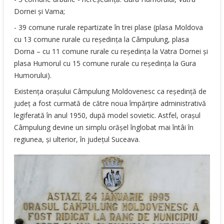
Dornei şi Vama;
- 39 comune rurale repartizate în trei plase (plasa Moldova
cu 13 comune rurale cu reşedinţa la Câmpulung, plasa
Dorna – cu 11 comune rurale cu reşedinţa la Vatra Dornei şi
plasa Humorul cu 15 comune rurale cu reşedinţa la Gura
Humorului).
Existenţa oraşului Câmpulung Moldovenesc ca reşedinţă de
judeţ a fost curmată de către noua împărţire administrativă
legiferată în anul 1950, după model sovietic. Astfel, oraşul
Câmpulung devine un simplu orăşel înglobat mai întâi în
regiunea, şi ulterior, în judeţul Suceava.