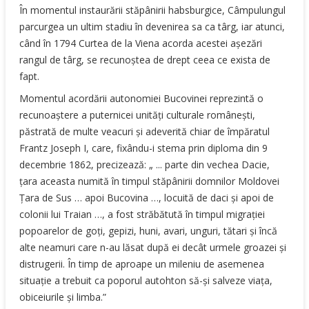
În momentul instaurării stăpânirii habsburgice, Câmpulungul
parcurgea un ultim stadiu în devenirea sa ca târg, iar atunci,
când în 1794 Curtea de la Viena acorda acestei aşezări
rangul de târg, se recunoştea de drept ceea ce exista de
fapt.
Momentul acordării autonomiei Bucovinei reprezintă o
recunoaştere a puternicei unităţi culturale româneşti,
păstrată de multe veacuri şi adeverită chiar de împăratul
Frantz Joseph I, care, fixându-i stema prin diploma din 9
decembrie 1862, precizează: „ ... parte din vechea Dacie,
ţara aceasta numită în timpul stăpânirii domnilor Moldovei
Ţara de Sus … apoi Bucovina …, locuită de daci şi apoi de
colonii lui Traian …, a fost străbătută în timpul migraţiei
popoarelor de goţi, gepizi, huni, avari, unguri, tătari şi încă
alte neamuri care n-au lăsat după ei decât urmele groazei şi
distrugerii. În timp de aproape un mileniu de asemenea
situaţie a trebuit ca poporul autohton să-şi salveze viaţa,
obiceiurile şi limba.”