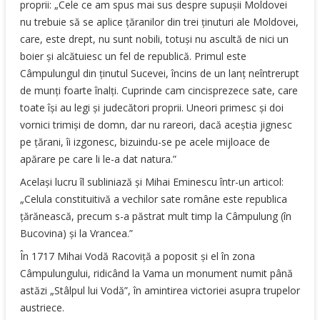
proprii: „Cele ce am spus mai sus despre supuşii Moldovei
nu trebuie să se aplice ţăranilor din trei ţinuturi ale Moldovei,
care, este drept, nu sunt nobili, totuşi nu ascultă de nici un
boier şi alcătuiesc un fel de republică. Primul este
Câmpulungul din ţinutul Sucevei, încins de un lanţ neîntrerupt
de munţi foarte înalţi. Cuprinde cam cincisprezece sate, care
toate îşi au legi şi judecători proprii. Uneori primesc şi doi
vornici trimişi de domn, dar nu rareori, dacă aceştia jignesc
pe ţărani, îi izgonesc, bizuindu-se pe acele mijloace de
apărare pe care li le-a dat natura.”
Acelaşi lucru îl subliniază şi Mihai Eminescu într-un articol:
„Celula constituitivă a vechilor sate române este republica
ţărănească, precum s-a păstrat mult timp la Câmpulung (în
Bucovina) şi la Vrancea.”
În 1717 Mihai Vodă Racoviţă a poposit şi el în zona
Câmpulungului, ridicând la Vama un monument numit până
astăzi „Stâlpul lui Vodă”, în amintirea victoriei asupra trupelor
austriece.