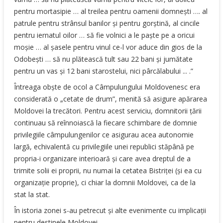
pentru mortasipie … al treilea pentru oamenii domneşti …. al
patrule pentru strânsul banilor şi pentru gorştină, al cincile
pentru iernatul oilor … să fie volnici a le paşte pe a oricui
moşie … al şasele pentru vinul ce-l vor aduce din gios de la
Odobeşti … să nu plătească tult sau 22 bani şi jumătate
pentru un vas şi 12 bani starostelui, nici pârcălabului ... .”
Întreaga obşte de ocol a Câmpulungului Moldovenesc era
considerată o „cetate de drum”, menită să asigure apărarea
Moldovei la trecători. Pentru acest serviciu, domnitorii ţării
continuau să reînnoiască la fiecare schimbare de domnie
privilegiile câmpulungenilor ce asigurau acea autonomie
largă, echivalentă cu privilegiile unei republici stăpână pe
propria-i organizare interioară şi care avea dreptul de a
trimite solii ei proprii, nu numai la cetatea Bistriţei (şi ea cu
organizaţie proprie), ci chiar la domnii Moldovei, ca de la
stat la stat.
În istoria zonei s-au petrecut şi alte evenimente cu implicaţii
pentru destinele Moldovei.