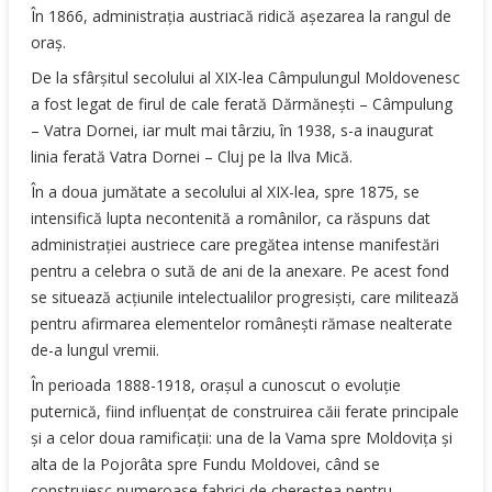
În 1866, administraţia austriacă ridică aşezarea la rangul de
oraş.
De la sfârşitul secolului al XIX-lea Câmpulungul Moldovenesc
a fost legat de firul de cale ferată Dărmăneşti – Câmpulung
– Vatra Dornei, iar mult mai târziu, în 1938, s-a inaugurat
linia ferată Vatra Dornei – Cluj pe la Ilva Mică.
În a doua jumătate a secolului al XIX-lea, spre 1875, se
intensifică lupta necontenită a românilor, ca răspuns dat
administraţiei austriece care pregătea intense manifestări
pentru a celebra o sută de ani de la anexare. Pe acest fond
se situează acţiunile intelectualilor progresişti, care militează
pentru afirmarea elementelor româneşti rămase nealterate
de-a lungul vremii.
În perioada 1888-1918, oraşul a cunoscut o evoluţie
puternică, fiind influenţat de construirea căii ferate principale
şi a celor doua ramificaţii: una de la Vama spre Moldoviţa şi
alta de la Pojorâta spre Fundu Moldovei, când se
construiesc numeroase fabrici de cherestea pentru