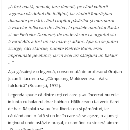
„A fost odată, demult, tare demult, pe când vulturii
vegheau văzduhul din înălţimi, iar zimbrii împrăştiau
diamante pe nări, când ciripitul păsărilor şi murmurul
izvoarelor înfloreau de cântec, la poalele muntelui Rarău
şi ale Pietrelor Doamnei, de unde răsare ca argintul viu
Izvorul Alb, a fost un iaz mare şi adânc. Apa nu se putea
scurge, căci stâncile, numite Pietrele Buhii, erau
împreunate pe atunci, iar în acel iaz sălăşluia un balaur
..."
Aşa glăsuieşte o legendă, consemnată de profesorul Graţian
Jucan în lucrarea sa „Câmpulung Moldovenesc - Vatra
folclorică" (Bucureşti, 1975).
Legenda spune că dintre toţi cei care şi-au încercat puterile
în lupta cu balaurul doar haiducul Hălăuceanu i-a venit fiarei
de hac. Răsplata sa au fost libertatea şi pământuri, iar
căutând apoi o fată şi un loc în care să se aşeze, a ajuns şi
în ţinutul unde astăzi e oraşul, exclamând cu sinceră uimire:
„O, ce câmp lung!"