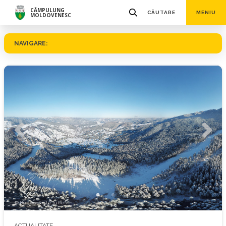
CÂMPULUNG
CĂUTARE
MENIU
MOLDOVENESC
NAVIGARE:
© Bucovina, te iubesc
ACTUALITATE