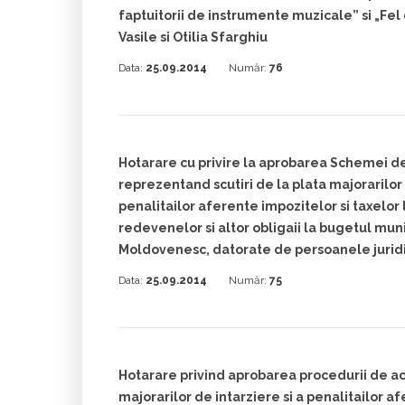
faptuitorii de instrumente muzicale” si „Fel de
Vasile si Otilia Sfarghiu
Data:
25.09.2014
Număr:
76
Hotarare cu privire la aprobarea Schemei de
reprezentand scutiri de la plata majorarilor 
penalitailor aferente impozitelor si taxelor lo
redevenelor si altor obligaii la bugetul mu
Moldovenesc, datorate de persoanele jurid
Data:
25.09.2014
Număr:
75
Hotarare privind aprobarea procedurii de aco
majorarilor de intarziere si a penalitailor a