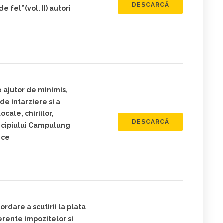
DESCARCĂ
 fel”(vol. II) autori
 ajutor de minimis,
de intarziere si a
cale, chiriilor,
DESCARCĂ
nicipiului Campulung
ice
rdare a scutirii la plata
ferente impozitelor si