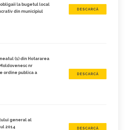
 obligaii la bugetul local
DESCARCĂ
crativ din municipiul
ineatul (1) din Hotararea
g Moldovenesc nr
de ordine publica a
DESCARCĂ
tului general al
ul 2014
DESCARCĂ