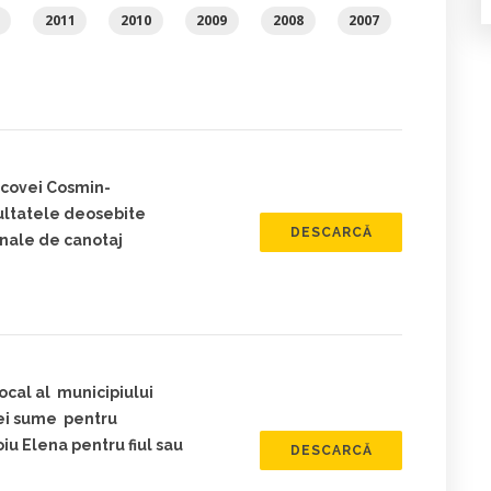
2011
2010
2009
2008
2007
acovei Cosmin-
ultatele deosebite
DESCARCĂ
onale de canotaj
ocal al municipiului
ei sume pentru
iu Elena pentru fiul sau
DESCARCĂ