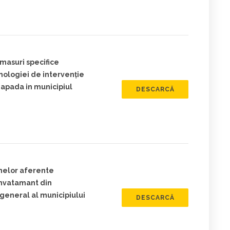
masuri specifice
nologiei de intervenţie
 zapada in municipiul
DESCARCĂ
umelor aferente
 invatamant din
 general al municipiului
DESCARCĂ