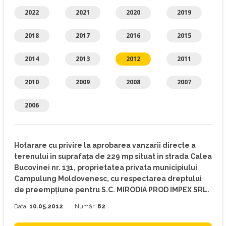
2022
2021
2020
2019
2018
2017
2016
2015
2014
2013
2012
2011
2010
2009
2008
2007
2006
Hotarare cu privire la aprobarea vanzarii directe a
terenului in suprafaţa de 229 mp situat in strada Calea
Bucovinei nr. 131, proprietatea privata municipiului
Campulung Moldovenesc, cu respectarea dreptului
de preempţiune pentru S.C. MIRODIA PROD IMPEX SRL.
Data:
10.05.2012
Număr:
62