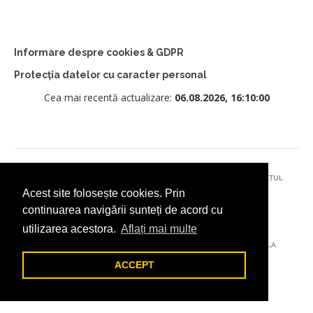
Informare despre cookies & GDPR
Protecția datelor cu caracter personal
Cea mai recentă actualizare:
06.08.2026, 16:10:00
© 2026 - PRIMĂRIA MUNICIPIULUI CÂMPULUNG MOLDOVENESC, JUDEȚUL
Acest site folosește cookies. Prin
SUCEAVA
continuarea navigării sunteți de acord cu
utilizarea acestora.
Aflați mai multe
AȚI ÎNTÂMPINAT O PROBLEMĂ TEHNICĂ? TRIMITEȚI-NE UN EMAIL LA
DIGITAL@ADDICTAD.RO
ACCEPT