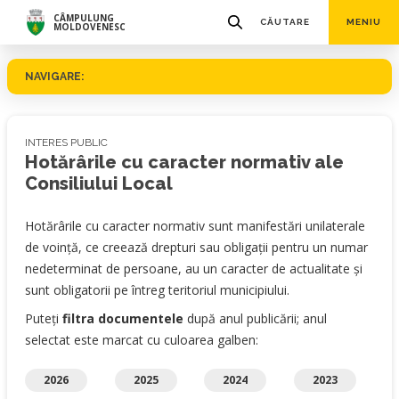
CÂMPULUNG
CĂUTARE
MENIU
MOLDOVENESC
NAVIGARE:
INTERES PUBLIC
Hotărârile cu caracter normativ ale
Consiliului Local
Hotărârile cu caracter normativ sunt manifestări unilaterale
de voință, ce creează drepturi sau obligații pentru un numar
nedeterminat de persoane, au un caracter de actualitate și
sunt obligatorii pe întreg teritoriul municipiului.
Puteți
filtra documentele
după anul publicării; anul
selectat este marcat cu culoarea galben:
2026
2025
2024
2023