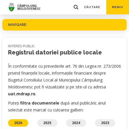
CÂMPULUNG
CĂUTARE
MENIU
MOLDOVENESC
NAVIGARE:
INTERES PUBLIC
Registrul datoriei publice locale
În conformitate cu prevederile art. 76 din Legea nr. 273/2006
privind finanţele locale, informaţiile financiare despre
Bugetul Consiliului Local al Municipiului Câmpulung
Moldovenesc pot fi vizualizate şi pe site-ul cu adresa
uat.mdrap.ro
.
Puteți
filtra documentele
după anul publicării; anul
selectat este marcat cu culoarea galben:
2026
2025
2024
2023