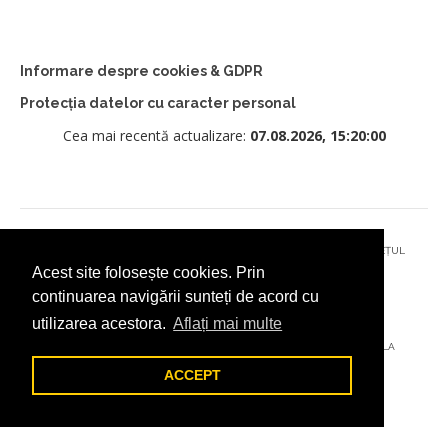
Informare despre cookies & GDPR
Protecția datelor cu caracter personal
Cea mai recentă actualizare:
07.08.2026, 15:20:00
© 2026 - PRIMĂRIA MUNICIPIULUI CÂMPULUNG MOLDOVENESC, JUDEȚUL
Acest site folosește cookies. Prin
SUCEAVA
continuarea navigării sunteți de acord cu
utilizarea acestora.
Aflați mai multe
AȚI ÎNTÂMPINAT O PROBLEMĂ TEHNICĂ? TRIMITEȚI-NE UN EMAIL LA
DIGITAL@ADDICTAD.RO
ACCEPT