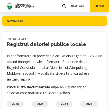
CÂMPULUNG
CĂUTARE
MENIU
MOLDOVENESC
NAVIGARE:
INTERES PUBLIC
Registrul datoriei publice locale
În conformitate cu prevederile art. 76 din Legea nr. 273/2006
privind finanţele locale, informaţiile financiare despre
Bugetul Consiliului Local al Municipiului Câmpulung
Moldovenesc pot fi vizualizate şi pe site-ul cu adresa
uat.mdrap.ro
.
Puteți
filtra documentele
după anul publicării; anul
selectat este marcat cu culoarea galben:
2026
2025
2024
2023