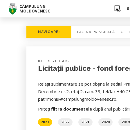
CÂMPULUNG
S
MOLDOVENESC
NAVIGARE:
PAGINA PRINCIPALĂ
>
INTERES PUBLIC
Licitații publice - fond fore
Relaţii suplimentare se pot obţine la sediul P
Decembrie nr.2, etaj 2, cam. 39, tel/fax +40 2
patrimoniu@campulungmoldovenesc.ro.
Puteți
filtra documentele
după anul publicări
2023
2022
2021
2020
2019