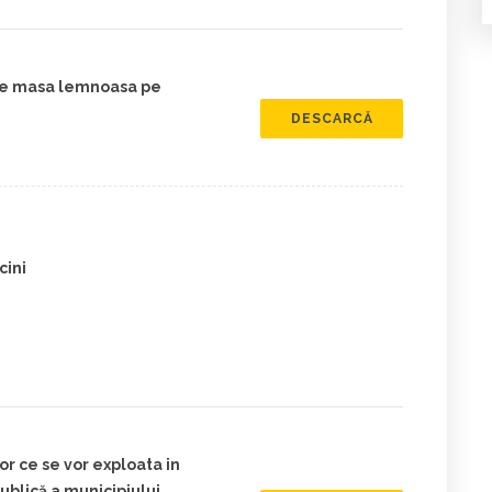
zare masa lemnoasa pe
DESCARCĂ
cini
lor ce se vor exploata in
ublică a municipiului