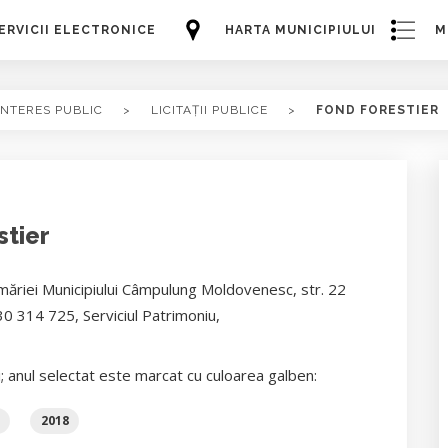
ERVICII ELECTRONICE
HARTA MUNICIPIULUI
M
INTERES PUBLIC
>
LICITAȚII PUBLICE
>
FOND FORESTIER
stier
rimăriei Municipiului Câmpulung Moldovenesc, str. 22
30 314 725, Serviciul Patrimoniu,
i; anul selectat este marcat cu culoarea galben:
2018