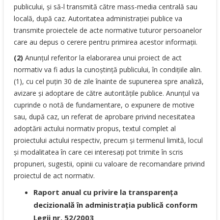
publicului, şi să-l transmită către mass-media centrală sau
locală, după caz. Autoritatea administraţiei publice va
transmite proiectele de acte normative tuturor persoanelor
care au depus o cerere pentru primirea acestor informaţii.
(2)
Anunţul referitor la elaborarea unui proiect de act
normativ va fi adus la cunoştinţă publicului, în condiţiile alin.
(1), cu cel puţin 30 de zile înainte de supunerea spre analiză,
avizare şi adoptare de către autorităţile publice. Anunţul va
cuprinde o notă de fundamentare, o expunere de motive
sau, după caz, un referat de aprobare privind necesitatea
adoptării actului normativ propus, textul complet al
proiectului actului respectiv, precum şi termenul limită, locul
şi modalitatea în care cei interesaţi pot trimite în scris
propuneri, sugestii, opinii cu valoare de recomandare privind
proiectul de act normativ.
Raport anual cu privire la transparenţa
decizională în administraţia publică conform
Legii nr. 52/2003