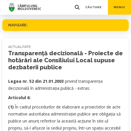
CÂMPULUNG
CĂUTARE
MENIU
MOLDOVENESC
NAVIGARE:
ACTUALITATE
Transparență decizională - Proiecte de
hotărâri ale Consiliului Local supuse
dezbaterii publice
Legea nr. 52 din 21.01.2003
privind transparenţa
decizională în administraţia publică - extras:
Articolul 6:
(1)
În cadrul procedurilor de elaborare a proiectelor de acte
normative autoritatea administraţiei publice are obligaţia să
publice un anunţ referitor la această acţiune în site-ul
propriu, să-l afişeze la sediul propriu, într-un spaţiu accesibil