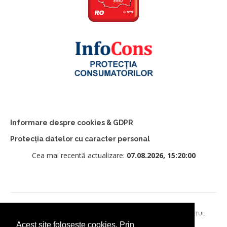
Informare despre cookies & GDPR
Protecția datelor cu caracter personal
Cea mai recentă actualizare:
07.08.2026, 15:20:00
© 2026 - PRIMĂRIA MUNICIPIULUI CÂMPULUNG MOLDOVENESC, JUDEȚUL
Acest site folosește cookies. Prin
SUCEAVA