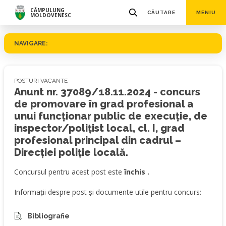
CÂMPULUNG
CĂUTARE
MENIU
MOLDOVENESC
NAVIGARE:
POSTURI VACANTE
Anunt nr. 37089/18.11.2024 - concurs
de promovare în grad profesional a
unui funcționar public de execuție, de
inspector/polițist local, cl. I, grad
profesional principal din cadrul –
Direcției poliție locală.
Concursul pentru acest post este
închis .
Informații despre post și documente utile pentru concurs:
Bibliografie