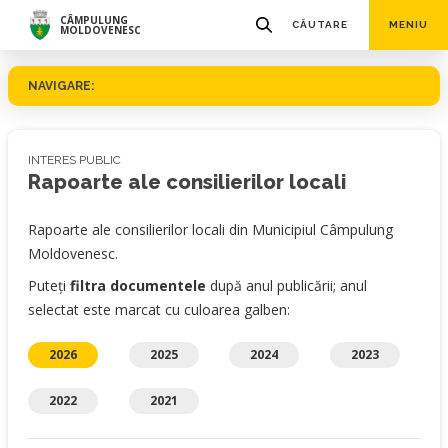
CÂMPULUNG
CĂUTARE
MENIU
MOLDOVENESC
NAVIGARE:
INTERES PUBLIC
Rapoarte ale consilierilor locali
Rapoarte ale consilierilor locali din Municipiul Câmpulung
Moldovenesc.
Puteți
filtra documentele
după anul publicării; anul
selectat este marcat cu culoarea galben:
2026
2025
2024
2023
2022
2021