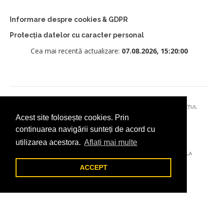
Informare despre cookies & GDPR
Protecția datelor cu caracter personal
Cea mai recentă actualizare:
07.08.2026, 15:20:00
© 2026 - PRIMĂRIA MUNICIPIULUI CÂMPULUNG MOLDOVENESC, JUDEȚUL
Acest site folosește cookies. Prin
SUCEAVA
continuarea navigării sunteți de acord cu
utilizarea acestora.
Aflați mai multe
AȚI ÎNTÂMPINAT O PROBLEMĂ TEHNICĂ? TRIMITEȚI-NE UN EMAIL LA
DIGITAL@ADDICTAD.RO
ACCEPT