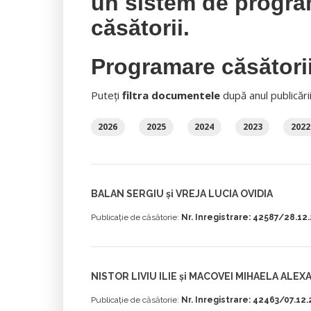
un sistem de progra
căsătorii.
Programare căsători
Puteți
filtra documentele
după anul publicări
2026
2025
2024
2023
2022
BALAN SERGIU și VREJA LUCIA OVIDIA
Publicație de căsătorie:
Nr. Inregistrare: 42587/28.12
NISTOR LIVIU ILIE și MACOVEI MIHAELA ALE
Publicație de căsătorie:
Nr. Inregistrare: 42463/07.12