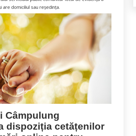
i are domiciliul sau reşedinţa.
ui Câmpulung
dispoziția cetățenilor