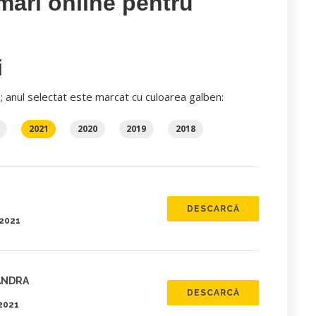
mări online pentru
i
i; anul selectat este marcat cu culoarea galben:
2021
2020
2019
2018
DESCARCĂ
.2021
XANDRA
DESCARCĂ
.2021