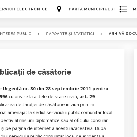
ERVICII ELECTRONICE
HARTA MUNICIPIULUI
M
INTERES PUBLIC
>
RAPOARTE ȘI STATISTICI
>
ARHIVĂ DOC
blicații de căsătorie
 Urgenţă nr. 80 din 28 septembrie 2011 pentru
1996
cu privire la actele de stare civilă,
art. 29
icarea declaraţiei de căsătorie în ziua primirii
cial amenajat la sediul serviciului public comunitar local
ectiv al misiunii diplomatice sau al oficiului consular
şi pe pagina de internet a acestuia/acesteia. După
diul serviciului public comunitar local de evidenţă a