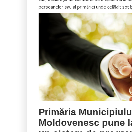
persoanelor sau al primăriei unde celălalt soţ îş
Primăria Municipiul
Moldovenesc pune la 