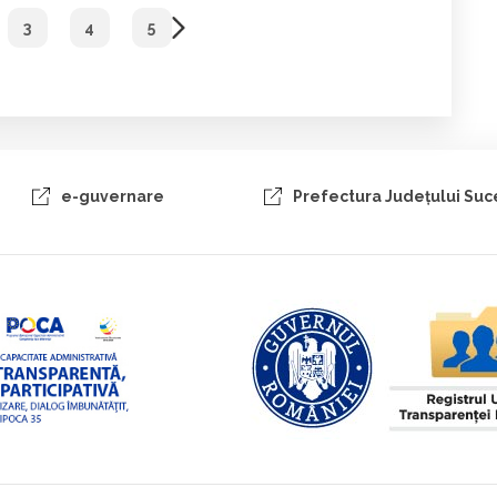
3
4
5
e-guvernare
Prefectura Judeţului Su