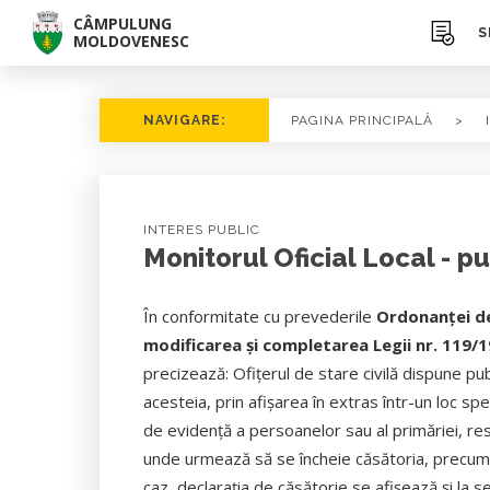
CÂMPULUNG
S
MOLDOVENESC
NAVIGARE:
PAGINA PRINCIPALĂ
>
INTERES PUBLIC
Monitorul Oficial Local - pu
În conformitate cu prevederile
Ordonanţei de
modificarea şi completarea Legii nr. 119/
precizează: Ofiţerul de stare civilă dispune publ
acesteia, prin afişarea în extras într-un loc spe
de evidenţă a persoanelor sau al primăriei, resp
unde urmează să se încheie căsătoria, precum 
caz, declaraţia de căsătorie se afişează şi la se