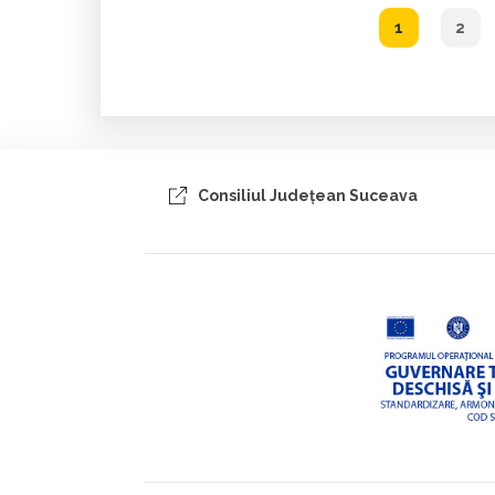
1
2
Consiliul Judeţean Suceava