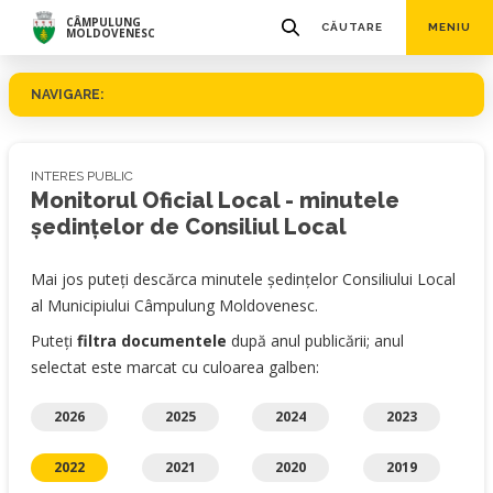
CÂMPULUNG
CĂUTARE
MENIU
MOLDOVENESC
NAVIGARE:
INTERES PUBLIC
Monitorul Oficial Local - minutele
ședințelor de Consiliul Local
Mai jos puteți descărca minutele ședințelor Consiliului Local
al Municipiului Câmpulung Moldovenesc.
Puteți
filtra documentele
după anul publicării; anul
selectat este marcat cu culoarea galben:
2026
2025
2024
2023
2022
2021
2020
2019