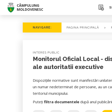
CÂMPULUNG
S
MOLDOVENESC
NAVIGARE:
PAGINA PRINCIPALĂ
>
INTERES PUBLIC
Monitorul Oficial Local - di
ale autoritatii executive
Dispozițiile normative sunt manifestări unilate
un numar nedeterminat de persoane, au un carac
teritoriul municipiului.
Puteți
filtra documentele
după anul publicări