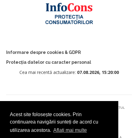
Informare despre cookies & GDPR
Protecția datelor cu caracter personal
Cea mai recentă actualizare:
07.08.2026, 15:20:00
© 2026 - PRIMĂRIA MUNICIPIULUI CÂMPULUNG MOLDOVENESC, JUDEȚUL
Acest site folosește cookies. Prin
SUCEAVA
continuarea navigării sunteți de acord cu
utilizarea acestora.
Aflați mai multe
AȚI ÎNTÂMPINAT O PROBLEMĂ TEHNICĂ? TRIMITEȚI-NE UN EMAIL LA