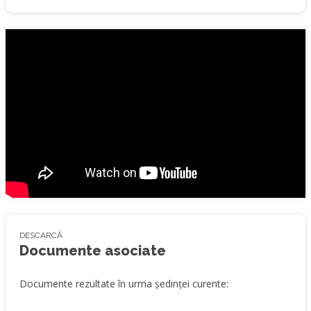
DESCARCĂ
Documente asociate
Documente rezultate în urma ședinței curente: