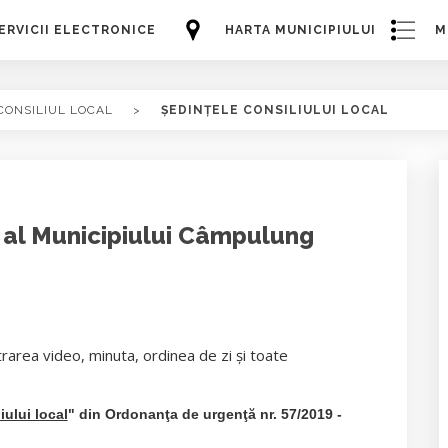
ERVICII ELECTRONICE
HARTA MUNICIPIULUI
M
CONSILIUL LOCAL
>
ȘEDINȚELE CONSILIULUI LOCAL
l al Municipiului Câmpulung
trarea video, minuta, ordinea de zi și toate
iului local
" din Ordonanţa de urgenţă nr. 57/2019 -