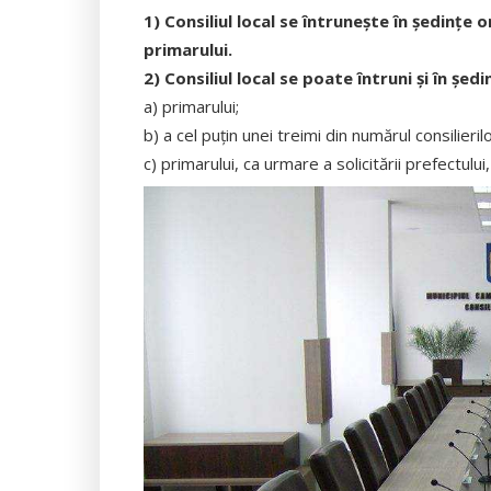
1) Consiliul local se întruneşte în şedinţe 
primarului.
2) Consiliul local se poate întruni şi în şe
a) primarului;
b) a cel puţin unei treimi din numărul consilierilor
c) primarului, ca urmare a solicitării prefectului, 