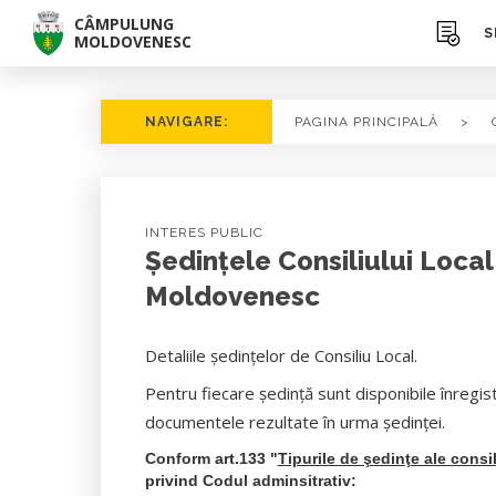
CÂMPULUNG
S
MOLDOVENESC
NAVIGARE:
PAGINA PRINCIPALĂ
>
INTERES PUBLIC
Ședințele Consiliului Loca
Moldovenesc
Detaliile ședințelor de Consiliu Local.
Pentru fiecare ședință sunt disponibile înregis
documentele rezultate în urma ședinței.
Conform art.133 "
Tipurile de şedinţe ale consil
privind Codul adminsitrativ: