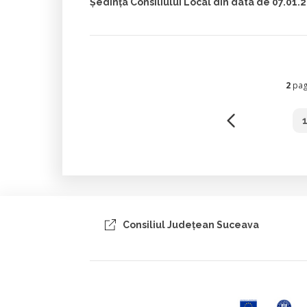
Ședința Consiliului Local din data de 07.01.
2
pagi
Consiliul Judeţean Suceava