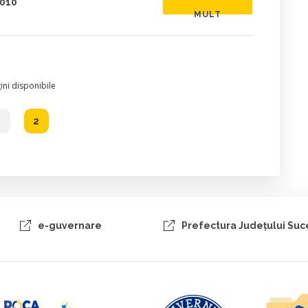
2010
MULT
ni disponibile
1
2
e-guvernare
Prefectura Judeţului Su